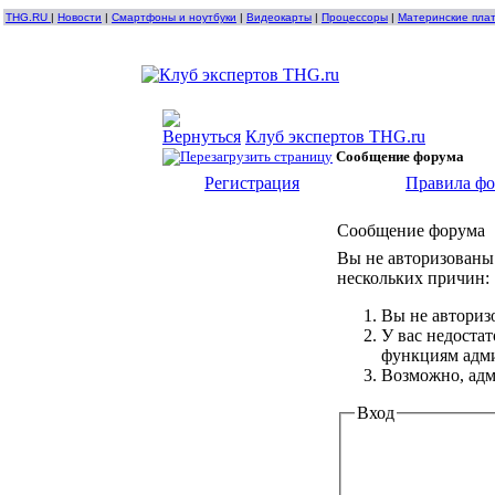
THG.RU
|
Новости
|
Смартфоны и ноутбуки
|
Видеокарты
|
Процессоры
|
Материнские пла
Клуб экспертов THG.ru
Сообщение форума
Регистрация
Правила ф
Сообщение форума
Вы не авторизованы 
нескольких причин:
Вы не авториз
У вас недоста
функциям адм
Возможно, адм
Вход