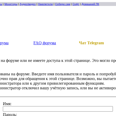
ты
|
Мониторы
|
Аудио/видео
|
Накопители
|
Собери сам
|
Софт
|
Домашний ПК
орума
FAQ форума
Чат Telegram
на форуме или не имеете доступа к этой странице. Это могло п
ованы на форуме. Введите имя пользователя и пароль и попробуй
точно прав для обращения к этой странице. Возможно, вы пытаете
инистратора или к другим привилегированным функциям.
инистратор отключил вашу учётную запись, или вы не активиро
Имя:
Пароль: