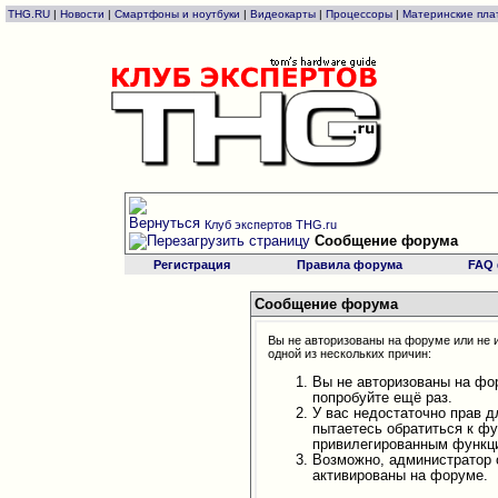
THG.RU
|
Новости
|
Смартфоны и ноутбуки
|
Видеокарты
|
Процессоры
|
Материнские пла
Клуб экспертов THG.ru
Сообщение форума
Регистрация
Правила форума
FAQ
Сообщение форума
Вы не авторизованы на форуме или не и
одной из нескольких причин:
Вы не авторизованы на фо
попробуйте ещё раз.
У вас недостаточно прав д
пытаетесь обратиться к ф
привилегированным функц
Возможно, администратор 
активированы на форуме.