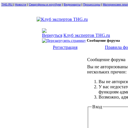
THG.RU
|
Новости
|
Смартфоны и ноутбуки
|
Видеокарты
|
Процессоры
|
Материнские пла
Клуб экспертов THG.ru
Сообщение форума
Регистрация
Правила ф
Сообщение форума
Вы не авторизованы 
нескольких причин:
Вы не авториз
У вас недоста
функциям адм
Возможно, адм
Вход