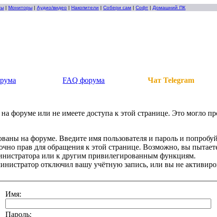
ты
|
Мониторы
|
Аудио/видео
|
Накопители
|
Собери сам
|
Софт
|
Домашний ПК
орума
FAQ форума
Чат Telegram
на форуме или не имеете доступа к этой странице. Это могло п
ованы на форуме. Введите имя пользователя и пароль и попробуй
точно прав для обращения к этой странице. Возможно, вы пытаете
инистратора или к другим привилегированным функциям.
инистратор отключил вашу учётную запись, или вы не активиро
Имя:
Пароль: