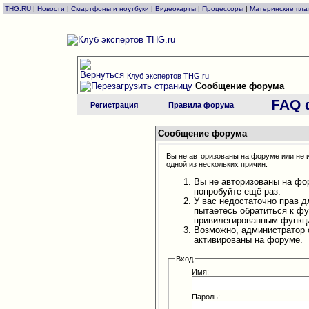
THG.RU
|
Новости
|
Смартфоны и ноутбуки
|
Видеокарты
|
Процессоры
|
Материнские пла
Клуб экспертов THG.ru
Сообщение форума
FAQ 
Регистрация
Правила форума
Сообщение форума
Вы не авторизованы на форуме или не и
одной из нескольких причин:
Вы не авторизованы на фо
попробуйте ещё раз.
У вас недостаточно прав д
пытаетесь обратиться к ф
привилегированным функц
Возможно, администратор 
активированы на форуме.
Вход
Имя:
Пароль: