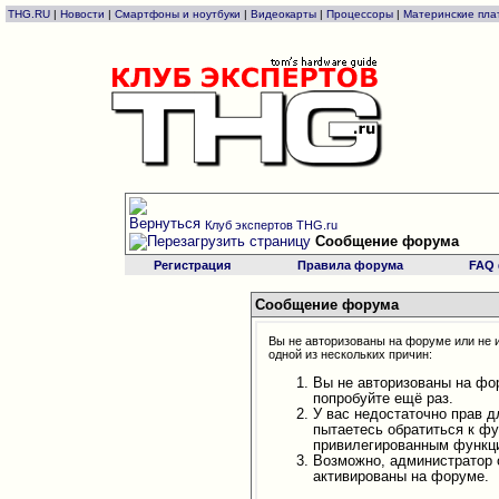
THG.RU
|
Новости
|
Смартфоны и ноутбуки
|
Видеокарты
|
Процессоры
|
Материнские пла
Клуб экспертов THG.ru
Сообщение форума
Регистрация
Правила форума
FAQ
Сообщение форума
Вы не авторизованы на форуме или не и
одной из нескольких причин:
Вы не авторизованы на фо
попробуйте ещё раз.
У вас недостаточно прав д
пытаетесь обратиться к ф
привилегированным функц
Возможно, администратор 
активированы на форуме.