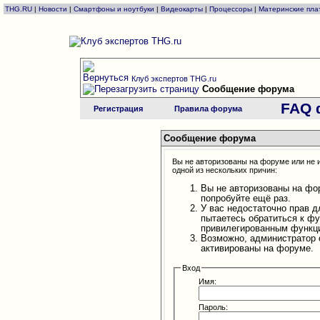
THG.RU
|
Новости
|
Смартфоны и ноутбуки
|
Видеокарты
|
Процессоры
|
Материнские пла
Клуб экспертов THG.ru
Сообщение форума
FAQ 
Регистрация
Правила форума
Сообщение форума
Вы не авторизованы на форуме или не и
одной из нескольких причин:
Вы не авторизованы на фо
попробуйте ещё раз.
У вас недостаточно прав д
пытаетесь обратиться к ф
привилегированным функц
Возможно, администратор 
активированы на форуме.
Вход
Имя:
Пароль: