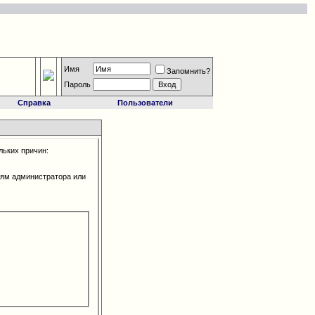
Имя
Запомнить?
Пароль
Справка
Пользователи
льких причин:
иям администратора или