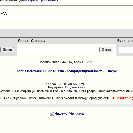
раницы необходимо
зарегистрироваться
.
еход
Яndex - Словари
Википедия
Часовой пояс GMT +4, время:
12:19
.
Tom's Hardware Guide Russia
-
Конфиденциальность
-
Вверх
©2000 - 2026, Форум THG.
Поддержка:
Смузи-студио
странение информации возможно только с письменного разрешения администрации и
THG.ru ("Русский Tom's Hardware Guide") входит в международную сеть
TG Publishin