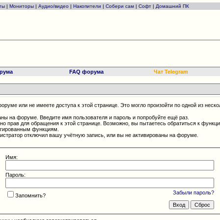
ты
|
Мониторы
|
Аудио/видео
|
Накопители
|
Собери сам
|
Софт
|
Домашний ПК
рума
FAQ форума
Чат Telegram
оруме или не имеете доступа к этой странице. Это могло произойти по одной из неско
аны на форуме. Введите имя пользователя и пароль и попробуйте ещё раз.
чно прав для обращения к этой странице. Возможно, вы пытаетесь обратиться к функц
егированным функциям.
истратор отключил вашу учётную запись, или вы не активированы на форуме.
Имя:
Пароль:
Забыли пароль?
Запомнить?