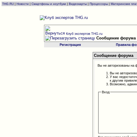
THG.RU
|
Новости
|
Смартфоны и ноутбуки
|
Видеокарты
|
Процессоры
|
Материнские пла
Клуб экспертов THG.ru
Сообщение форума
Регистрация
Правила фо
Сообщение форума
Вы не авторизованы на ф
Вы не авторизов
У вас недостато
к другим привил
Возможно, админ
Вход