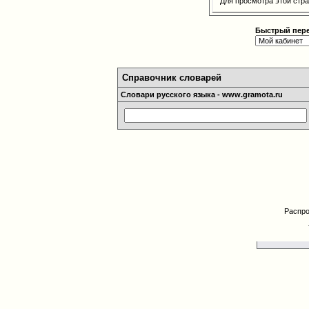
Для просмотра этой ст
Быстрый пер
Справочник словарей
Словари русского языка - www.gramota.ru
Распро