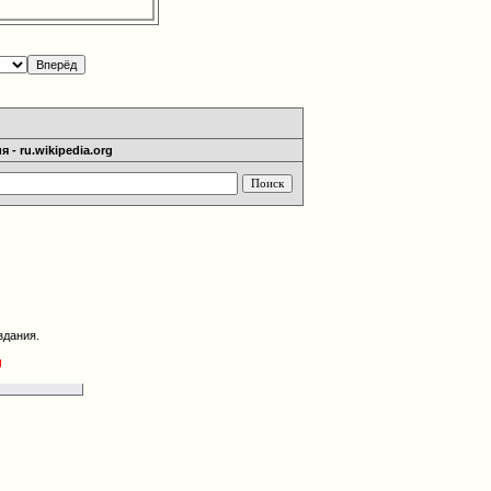
 - ru.wikipedia.org
здания.
g