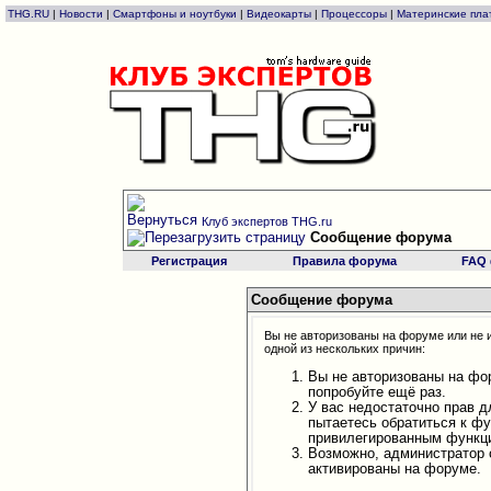
THG.RU
|
Новости
|
Смартфоны и ноутбуки
|
Видеокарты
|
Процессоры
|
Материнские пла
Клуб экспертов THG.ru
Сообщение форума
Регистрация
Правила форума
FAQ
Сообщение форума
Вы не авторизованы на форуме или не и
одной из нескольких причин:
Вы не авторизованы на фо
попробуйте ещё раз.
У вас недостаточно прав д
пытаетесь обратиться к ф
привилегированным функц
Возможно, администратор 
активированы на форуме.