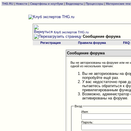
THG.RU
|
Новости
|
Смартфоны и ноутбуки
|
Видеокарты
|
Процессоры
|
Материнские пла
Клуб экспертов THG.ru
Сообщение форума
Регистрация
Правила форума
FAQ
Сообщение форума
Вы не авторизованы на форуме или не и
одной из нескольких причин:
Вы не авторизованы на фо
попробуйте ещё раз.
У вас недостаточно прав д
пытаетесь обратиться к ф
привилегированным функц
Возможно, администратор 
активированы на форуме.
Вход
Имя:
Пароль: