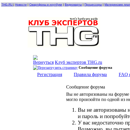
THG.RU
|
Новости
|
Смартфоны и ноутбуки
|
Видеокарты
|
Процессоры
|
Материнские пла
Клуб экспертов THG.ru
Сообщение форума
Регистрация
Правила форума
FAQ 
Сообщение форума
Вы не авторизованы на форуме 
могло произойти по одной из н
Вы не авторизованы н
и пароль и попробуйт
У вас недостаточно п
Возможно, вы пытает