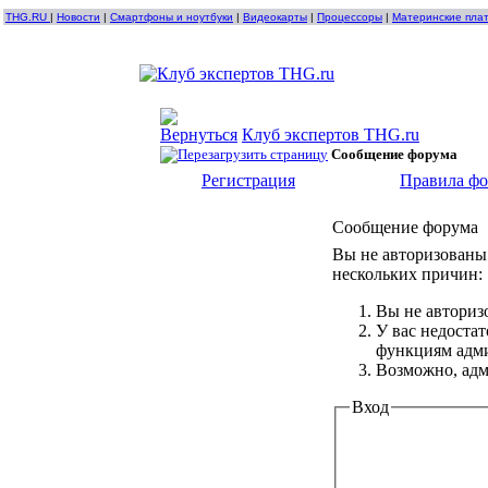
THG.RU
|
Новости
|
Смартфоны и ноутбуки
|
Видеокарты
|
Процессоры
|
Материнские пла
Клуб экспертов THG.ru
Сообщение форума
Регистрация
Правила ф
Сообщение форума
Вы не авторизованы 
нескольких причин:
Вы не авториз
У вас недоста
функциям адм
Возможно, адм
Вход