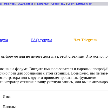
ты
|
Мониторы
|
Аудио/видео
|
Накопители
|
Собери сам
|
Софт
|
Домашний ПК
орума
FAQ форума
Чат Telegram
на форуме или не имеете доступа к этой странице. Это могло п
ованы на форуме. Введите имя пользователя и пароль и попробуй
точно прав для обращения к этой странице. Возможно, вы пытаете
инистратора или к другим привилегированным функциям.
инистратор отключил вашу учётную запись, или вы не активиро
Имя:
Пароль: