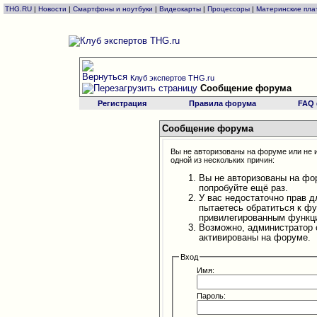
THG.RU
|
Новости
|
Смартфоны и ноутбуки
|
Видеокарты
|
Процессоры
|
Материнские пла
Клуб экспертов THG.ru
Сообщение форума
Регистрация
Правила форума
FAQ
Сообщение форума
Вы не авторизованы на форуме или не и
одной из нескольких причин:
Вы не авторизованы на фо
попробуйте ещё раз.
У вас недостаточно прав д
пытаетесь обратиться к ф
привилегированным функц
Возможно, администратор 
активированы на форуме.
Вход
Имя:
Пароль: