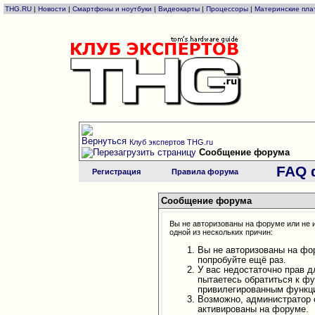
THG.RU
|
Новости
|
Смартфоны и ноутбуки
|
Видеокарты
|
Процессоры
|
Материнские пла
Клуб экспертов THG.ru
Сообщение форума
FAQ 
Регистрация
Правила форума
Сообщение форума
Вы не авторизованы на форуме или не и
одной из нескольких причин:
Вы не авторизованы на фо
попробуйте ещё раз.
У вас недостаточно прав д
пытаетесь обратиться к ф
привилегированным функц
Возможно, администратор 
активированы на форуме.