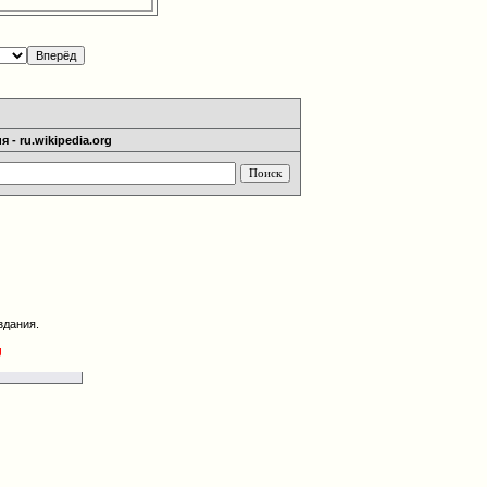
 - ru.wikipedia.org
здания.
g