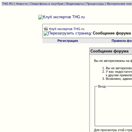
THG.RU
|
Новости
|
Смартфоны и ноутбуки
|
Видеокарты
|
Процессоры
|
Материнские пла
Клуб экспертов THG.ru
Сообщение форума
Регистрация
Правила фо
Сообщение форума
Вы не авторизованы на ф
Вы не авторизов
У вас недостато
к другим привил
Возможно, админ
Вход
Для просмотра этой ст