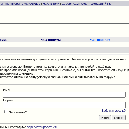
ты
|
Мониторы
|
Аудио/видео
|
Накопители
|
Собери сам
|
Софт
|
Домашний ПК
рума
FAQ форума
Чат Telegram
оруме или не имеете доступа к этой странице. Это могло произойти по одной из неско
аны на форуме. Введите имя пользователя и пароль и попробуйте ещё раз.
чно прав для обращения к этой странице. Возможно, вы пытаетесь обратиться к функц
егированным функциям.
истратор отключил вашу учётную запись, или вы не активированы на форуме.
Имя:
Пароль:
Забыли пароль?
Запомнить?
раницы необходимо
зарегистрироваться
.