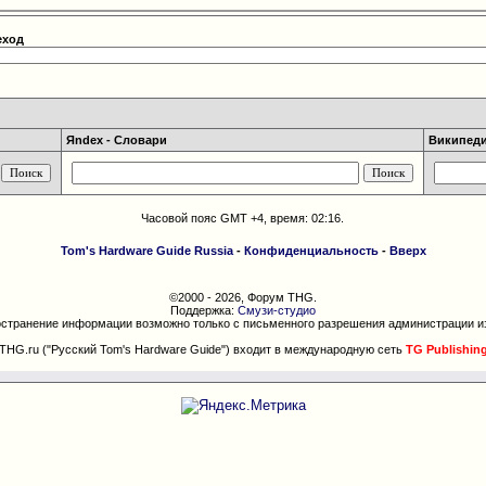
еход
Яndex - Словари
Википедия
Часовой пояс GMT +4, время:
02:16
.
Tom's Hardware Guide Russia
-
Конфиденциальность
-
Вверх
©2000 - 2026, Форум THG.
Поддержка:
Смузи-студио
странение информации возможно только с письменного разрешения администрации и
THG.ru ("Русский Tom's Hardware Guide") входит в международную сеть
TG Publishin