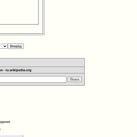
 - ru.wikipedia.org
здания.
g