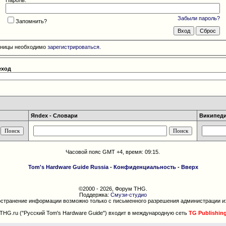
Забыли пароль?
Запомнить?
раницы необходимо
зарегистрироваться
.
еход
Яndex - Словари
Википедия
Часовой пояс GMT +4, время:
09:15
.
Tom's Hardware Guide Russia
-
Конфиденциальность
-
Вверх
©2000 - 2026, Форум THG.
Поддержка:
Смузи-студио
странение информации возможно только с письменного разрешения администрации и
THG.ru ("Русский Tom's Hardware Guide") входит в международную сеть
TG Publishin