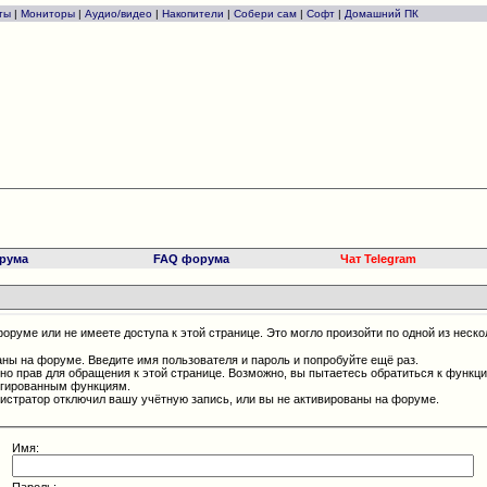
ты
|
Мониторы
|
Аудио/видео
|
Накопители
|
Собери сам
|
Софт
|
Домашний ПК
рума
FAQ форума
Чат Telegram
оруме или не имеете доступа к этой странице. Это могло произойти по одной из неско
аны на форуме. Введите имя пользователя и пароль и попробуйте ещё раз.
чно прав для обращения к этой странице. Возможно, вы пытаетесь обратиться к функц
егированным функциям.
истратор отключил вашу учётную запись, или вы не активированы на форуме.
Имя:
Пароль: