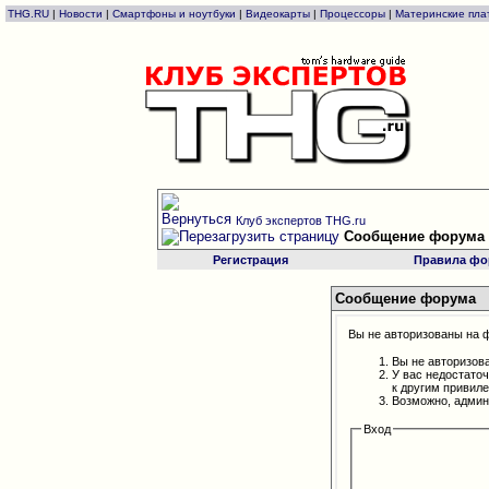
THG.RU
|
Новости
|
Смартфоны и ноутбуки
|
Видеокарты
|
Процессоры
|
Материнские пла
Клуб экспертов THG.ru
Сообщение форума
Регистрация
Правила фо
Сообщение форума
Вы не авторизованы на ф
Вы не авторизов
У вас недостато
к другим привил
Возможно, админ
Вход