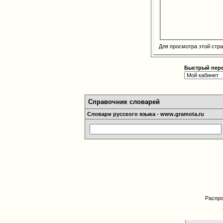
Для просмотра этой ст
Быстрый пер
Справочник словарей
Словари русского языка - www.gramota.ru
Распро