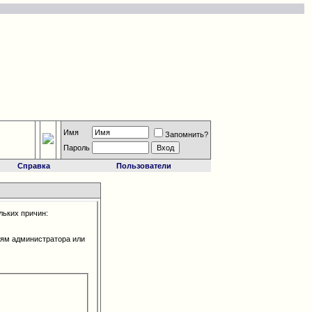
Имя
Запомнить?
Пароль
Справка
Пользователи
льких причин:
иям администратора или