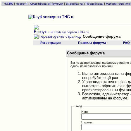
THG.RU
|
Новости
|
Смартфоны и ноутбуки
|
Видеокарты
|
Процессоры
|
Материнские пла
Клуб экспертов THG.ru
Сообщение форума
Регистрация
Правила форума
FAQ
Сообщение форума
Вы не авторизованы на форуме или не и
одной из нескольких причин:
Вы не авторизованы на фо
попробуйте ещё раз.
У вас недостаточно прав д
пытаетесь обратиться к ф
привилегированным функц
Возможно, администратор 
активированы на форуме.
Вход
Имя:
Пароль: