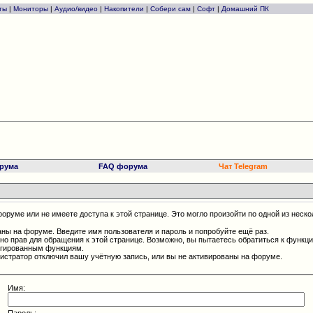
ты
|
Мониторы
|
Аудио/видео
|
Накопители
|
Собери сам
|
Софт
|
Домашний ПК
рума
FAQ форума
Чат Telegram
оруме или не имеете доступа к этой странице. Это могло произойти по одной из неско
аны на форуме. Введите имя пользователя и пароль и попробуйте ещё раз.
чно прав для обращения к этой странице. Возможно, вы пытаетесь обратиться к функц
егированным функциям.
истратор отключил вашу учётную запись, или вы не активированы на форуме.
Имя:
Пароль: