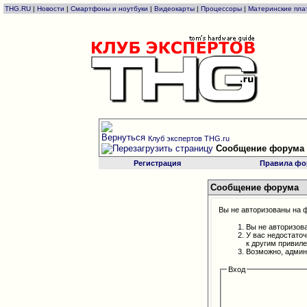
THG.RU
|
Новости
|
Смартфоны и ноутбуки
|
Видеокарты
|
Процессоры
|
Материнские пла
Клуб экспертов THG.ru
Сообщение форума
Регистрация
Правила фо
Сообщение форума
Вы не авторизованы на ф
Вы не авторизов
У вас недостато
к другим привил
Возможно, админ
Вход