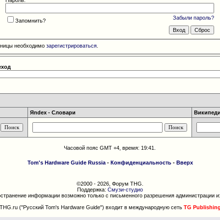
Забыли пароль?
Запомнить?
раницы необходимо
зарегистрироваться
.
еход
Яndex - Словари
Википедия
Часовой пояс GMT +4, время:
19:41
.
Tom's Hardware Guide Russia
-
Конфиденциальность
-
Вверх
©2000 - 2026, Форум THG.
Поддержка:
Смузи-студио
странение информации возможно только с письменного разрешения администрации и
THG.ru ("Русский Tom's Hardware Guide") входит в международную сеть
TG Publishin