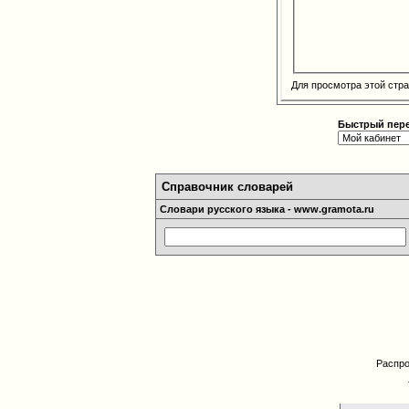
Для просмотра этой ст
Быстрый пер
Справочник словарей
Словари русского языка - www.gramota.ru
Распро