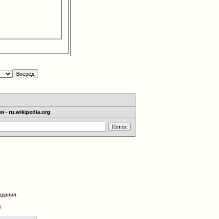
 - ru.wikipedia.org
здания.
g