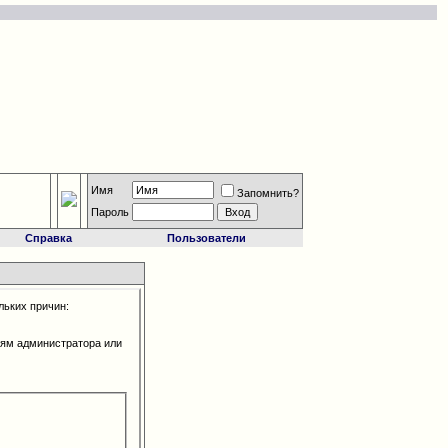
Имя
Запомнить?
Пароль
Справка
Пользователи
льких причин:
иям администратора или