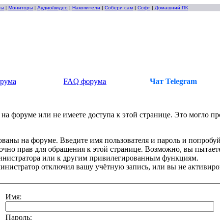
ты
|
Мониторы
|
Аудио/видео
|
Накопители
|
Собери сам
|
Софт
|
Домашний ПК
орума
FAQ форума
Чат Telegram
на форуме или не имеете доступа к этой странице. Это могло п
ованы на форуме. Введите имя пользователя и пароль и попробуй
точно прав для обращения к этой странице. Возможно, вы пытаете
инистратора или к другим привилегированным функциям.
инистратор отключил вашу учётную запись, или вы не активиро
Имя:
Пароль: