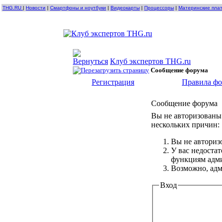
THG.RU
|
Новости
|
Смартфоны и ноутбуки
|
Видеокарты
|
Процессоры
|
Материнские пла
Клуб экспертов THG.ru
Сообщение форума
Регистрация
Правила ф
Сообщение форума
Вы не авторизованы 
нескольких причин:
Вы не авториз
У вас недоста
функциям адм
Возможно, адм
Вход