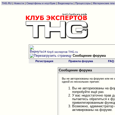
THG.RU
|
Новости
|
Смартфоны и ноутбуки
|
Видеокарты
|
Процессоры
|
Материнские пла
Клуб экспертов THG.ru
Сообщение форума
Регистрация
Правила форума
FAQ
Сообщение форума
Вы не авторизованы на форуме или не и
одной из нескольких причин:
Вы не авторизованы на фо
попробуйте ещё раз.
У вас недостаточно прав д
пытаетесь обратиться к ф
привилегированным функц
Возможно, администратор 
активированы на форуме.