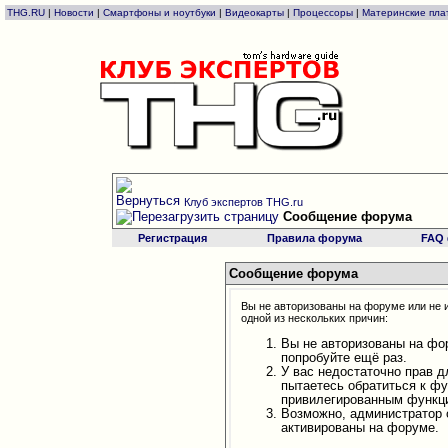
THG.RU
|
Новости
|
Смартфоны и ноутбуки
|
Видеокарты
|
Процессоры
|
Материнские пла
Клуб экспертов THG.ru
Сообщение форума
Регистрация
Правила форума
FAQ
Сообщение форума
Вы не авторизованы на форуме или не и
одной из нескольких причин:
Вы не авторизованы на фо
попробуйте ещё раз.
У вас недостаточно прав д
пытаетесь обратиться к ф
привилегированным функц
Возможно, администратор 
активированы на форуме.