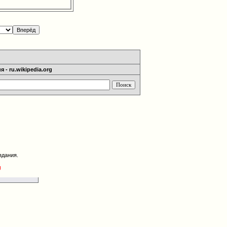
 - ru.wikipedia.org
здания.
g