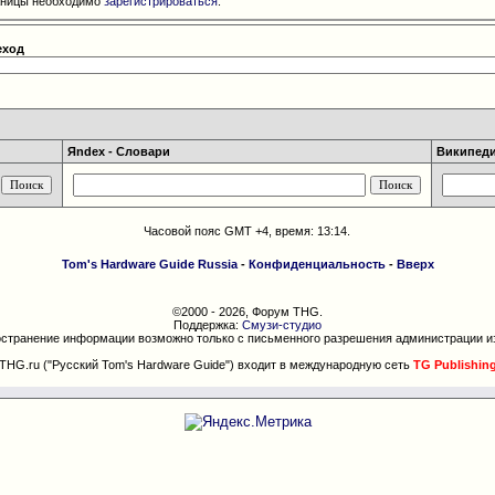
раницы необходимо
зарегистрироваться
.
еход
Яndex - Словари
Википедия
Часовой пояс GMT +4, время:
13:14
.
Tom's Hardware Guide Russia
-
Конфиденциальность
-
Вверх
©2000 - 2026, Форум THG.
Поддержка:
Смузи-студио
странение информации возможно только с письменного разрешения администрации и
THG.ru ("Русский Tom's Hardware Guide") входит в международную сеть
TG Publishin