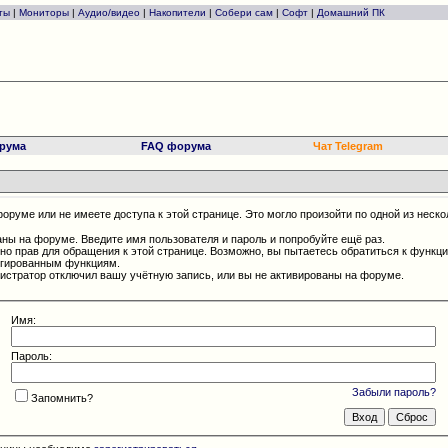
ты
|
Мониторы
|
Аудио/видео
|
Накопители
|
Собери сам
|
Софт
|
Домашний ПК
рума
FAQ форума
Чат Telegram
оруме или не имеете доступа к этой странице. Это могло произойти по одной из неско
аны на форуме. Введите имя пользователя и пароль и попробуйте ещё раз.
чно прав для обращения к этой странице. Возможно, вы пытаетесь обратиться к функц
егированным функциям.
истратор отключил вашу учётную запись, или вы не активированы на форуме.
Имя:
Пароль:
Забыли пароль?
Запомнить?