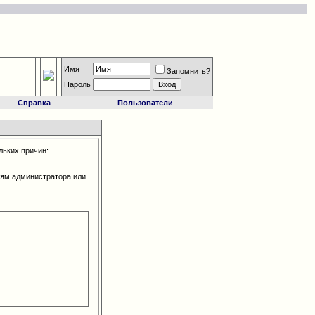
Имя
Запомнить?
Пароль
Справка
Пользователи
льких причин:
иям администратора или