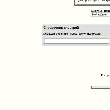
Для просмотра этой ст
Быстрый пер
Справочник словарей
Словари русского языка - www.gramota.ru
Распро