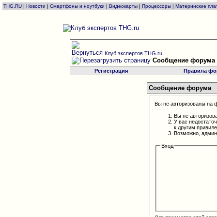
THG.RU
|
Новости
|
Смартфоны и ноутбуки
|
Видеокарты
|
Процессоры
|
Материнские пла
Клуб экспертов THG.ru
Сообщение форума
Регистрация
Правила фо
Сообщение форума
Вы не авторизованы на ф
Вы не авторизов
У вас недостато
к другим привил
Возможно, админ
Вход