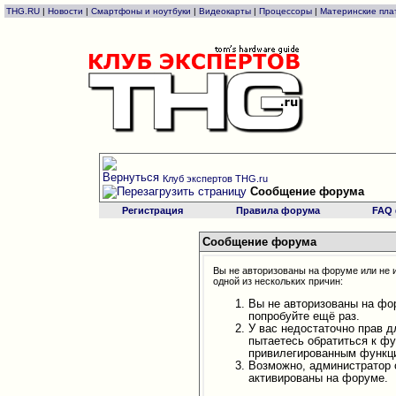
THG.RU
|
Новости
|
Смартфоны и ноутбуки
|
Видеокарты
|
Процессоры
|
Материнские пла
Клуб экспертов THG.ru
Сообщение форума
Регистрация
Правила форума
FAQ
Сообщение форума
Вы не авторизованы на форуме или не и
одной из нескольких причин:
Вы не авторизованы на фо
попробуйте ещё раз.
У вас недостаточно прав д
пытаетесь обратиться к ф
привилегированным функц
Возможно, администратор 
активированы на форуме.