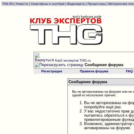
THG.RU
|
Новости
|
Смартфоны и ноутбуки
|
Видеокарты
|
Процессоры
|
Материнские пла
Клуб экспертов THG.ru
Сообщение форума
Регистрация
Правила форума
FAQ
Сообщение форума
Вы не авторизованы на форуме или не и
одной из нескольких причин:
Вы не авторизованы на фо
попробуйте ещё раз.
У вас недостаточно прав д
пытаетесь обратиться к ф
привилегированным функц
Возможно, администратор 
активированы на форуме.