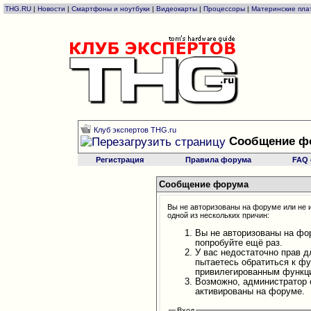
THG.RU
|
Новости
|
Смартфоны и ноутбуки
|
Видеокарты
|
Процессоры
|
Материнские пла
Клуб экспертов THG.ru
Сообщение ф
Регистрация
Правила форума
FAQ
Сообщение форума
Вы не авторизованы на форуме или не и
одной из нескольких причин:
Вы не авторизованы на фо
попробуйте ещё раз.
У вас недостаточно прав д
пытаетесь обратиться к ф
привилегированным функц
Возможно, администратор 
активированы на форуме.
Вход