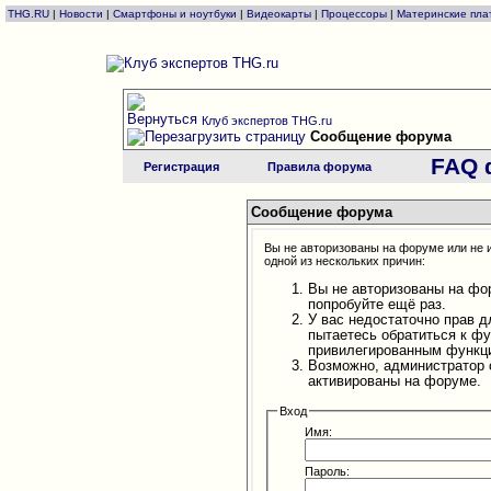
THG.RU
|
Новости
|
Смартфоны и ноутбуки
|
Видеокарты
|
Процессоры
|
Материнские пла
Клуб экспертов THG.ru
Сообщение форума
FAQ 
Регистрация
Правила форума
Сообщение форума
Вы не авторизованы на форуме или не и
одной из нескольких причин:
Вы не авторизованы на фо
попробуйте ещё раз.
У вас недостаточно прав д
пытаетесь обратиться к ф
привилегированным функц
Возможно, администратор 
активированы на форуме.
Вход
Имя:
Пароль: