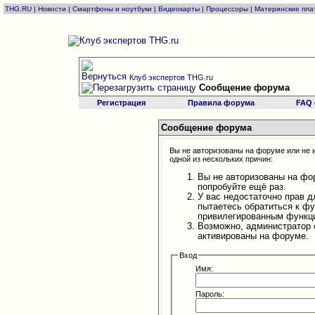
THG.RU
|
Новости
|
Смартфоны и ноутбуки
|
Видеокарты
|
Процессоры
|
Материнские пла
Клуб экспертов THG.ru
Сообщение форума
Регистрация
Правила форума
FAQ
Сообщение форума
Вы не авторизованы на форуме или не и
одной из нескольких причин:
Вы не авторизованы на фо
попробуйте ещё раз.
У вас недостаточно прав д
пытаетесь обратиться к ф
привилегированным функц
Возможно, администратор 
активированы на форуме.
Вход
Имя:
Пароль: