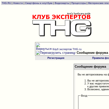
THG.RU
|
Новости
|
Смартфоны и ноутбуки
|
Видеокарты
|
Процессоры
|
Материнские пла
Клуб экспертов THG.ru
Сообщение форума
Регистрация
Правила фо
Сообщение форума
Вы не авторизованы на ф
Вы не авторизов
У вас недостато
к другим привил
Возможно, админ
Вход