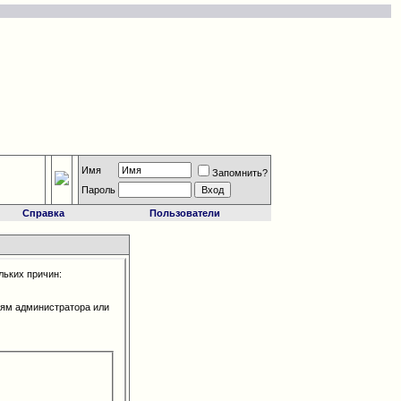
Имя
Запомнить?
Пароль
Справка
Пользователи
льких причин:
иям администратора или