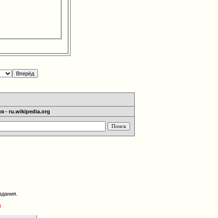
 - ru.wikipedia.org
здания.
g