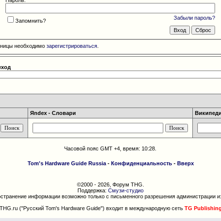
Забыли пароль?
Запомнить?
раницы необходимо
зарегистрироваться
.
еход
Яndex - Словари
Википедия
Часовой пояс GMT +4, время:
10:28
.
Tom's Hardware Guide Russia
-
Конфиденциальность
-
Вверх
©2000 - 2026, Форум THG.
Поддержка:
Смузи-студио
странение информации возможно только с письменного разрешения администрации и
THG.ru ("Русский Tom's Hardware Guide") входит в международную сеть
TG Publishin