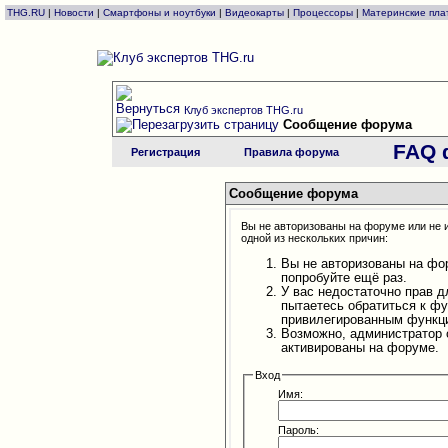
THG.RU
|
Новости
|
Смартфоны и ноутбуки
|
Видеокарты
|
Процессоры
|
Материнские пла
Клуб экспертов THG.ru
Сообщение форума
FAQ 
Регистрация
Правила форума
Сообщение форума
Вы не авторизованы на форуме или не и
одной из нескольких причин:
Вы не авторизованы на фо
попробуйте ещё раз.
У вас недостаточно прав д
пытаетесь обратиться к ф
привилегированным функц
Возможно, администратор 
активированы на форуме.
Вход
Имя:
Пароль: