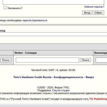
Забыли пароль?
Запомнить?
раницы необходимо
зарегистрироваться
.
еход
Яndex - Словари
Википедия
Часовой пояс GMT +4, время:
00:06
.
Tom's Hardware Guide Russia
-
Конфиденциальность
-
Вверх
©2000 - 2026, Форум THG.
Поддержка:
Смузи-студио
странение информации возможно только с письменного разрешения администрации и
THG.ru ("Русский Tom's Hardware Guide") входит в международную сеть
TG Publishin