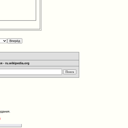
 - ru.wikipedia.org
здания.
g