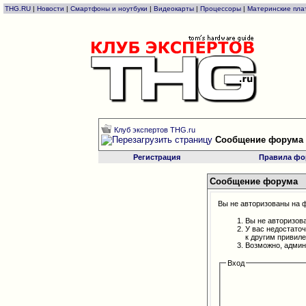
THG.RU
|
Новости
|
Смартфоны и ноутбуки
|
Видеокарты
|
Процессоры
|
Материнские пла
Клуб экспертов THG.ru
Сообщение форума
Регистрация
Правила фо
Сообщение форума
Вы не авторизованы на ф
Вы не авторизов
У вас недостато
к другим привил
Возможно, админ
Вход