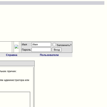
Имя
Запомнить?
Пароль
Справка
Пользователи
льких причин:
иям администратора или