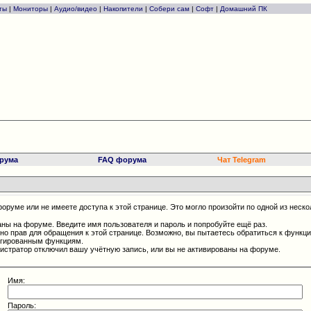
ты
|
Мониторы
|
Аудио/видео
|
Накопители
|
Собери сам
|
Софт
|
Домашний ПК
рума
FAQ форума
Чат Telegram
оруме или не имеете доступа к этой странице. Это могло произойти по одной из неско
аны на форуме. Введите имя пользователя и пароль и попробуйте ещё раз.
чно прав для обращения к этой странице. Возможно, вы пытаетесь обратиться к функц
егированным функциям.
истратор отключил вашу учётную запись, или вы не активированы на форуме.
Имя:
Пароль: