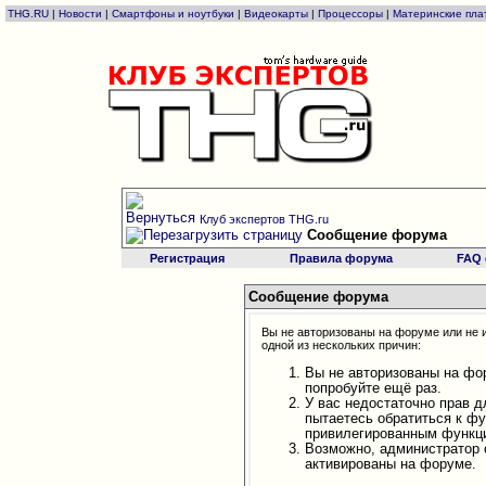
THG.RU
|
Новости
|
Смартфоны и ноутбуки
|
Видеокарты
|
Процессоры
|
Материнские пла
Клуб экспертов THG.ru
Сообщение форума
Регистрация
Правила форума
FAQ
Сообщение форума
Вы не авторизованы на форуме или не и
одной из нескольких причин:
Вы не авторизованы на фо
попробуйте ещё раз.
У вас недостаточно прав д
пытаетесь обратиться к ф
привилегированным функц
Возможно, администратор 
активированы на форуме.