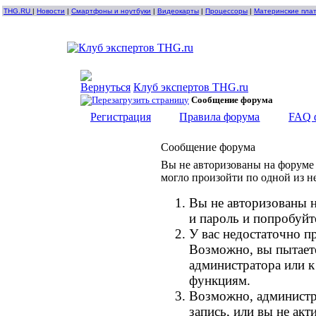
THG.RU
|
Новости
|
Смартфоны и ноутбуки
|
Видеокарты
|
Процессоры
|
Материнские пла
Клуб экспертов THG.ru
Сообщение форума
Регистрация
Правила форума
FAQ 
Сообщение форума
Вы не авторизованы на форуме 
могло произойти по одной из н
Вы не авторизованы н
и пароль и попробуйт
У вас недостаточно п
Возможно, вы пытает
администратора или 
функциям.
Возможно, администр
запись, или вы не ак