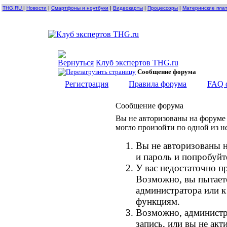
THG.RU
|
Новости
|
Смартфоны и ноутбуки
|
Видеокарты
|
Процессоры
|
Материнские пла
Клуб экспертов THG.ru
Сообщение форума
Регистрация
Правила форума
FAQ 
Сообщение форума
Вы не авторизованы на форуме 
могло произойти по одной из н
Вы не авторизованы н
и пароль и попробуйт
У вас недостаточно п
Возможно, вы пытает
администратора или 
функциям.
Возможно, администр
запись, или вы не ак