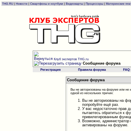
THG.RU
|
Новости
|
Смартфоны и ноутбуки
|
Видеокарты
|
Процессоры
|
Материнские пла
Клуб экспертов THG.ru
Сообщение форума
Регистрация
Правила форума
FAQ
Сообщение форума
Вы не авторизованы на форуме или не и
одной из нескольких причин:
Вы не авторизованы на фо
попробуйте ещё раз.
У вас недостаточно прав д
пытаетесь обратиться к ф
привилегированным функц
Возможно, администратор 
активированы на форуме.