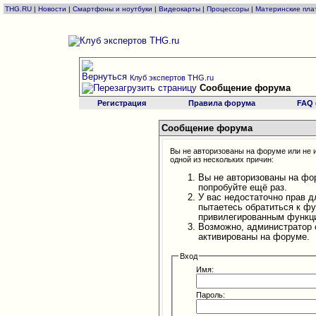
THG.RU
|
Новости
|
Смартфоны и ноутбуки
|
Видеокарты
|
Процессоры
|
Материнские пла
Клуб экспертов THG.ru
Сообщение форума
Регистрация
Правила форума
FAQ
Сообщение форума
Вы не авторизованы на форуме или не и
одной из нескольких причин:
Вы не авторизованы на фо
попробуйте ещё раз.
У вас недостаточно прав д
пытаетесь обратиться к ф
привилегированным функц
Возможно, администратор 
активированы на форуме.
Вход
Имя:
Пароль: