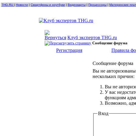
THG.RU
|
Новости
|
Смартфоны и ноутбуки
|
Видеокарты
|
Процессоры
|
Материнские пла
Клуб экспертов THG.ru
Сообщение форума
Регистрация
Правила ф
Сообщение форума
Вы не авторизованы 
нескольких причин:
Вы не авториз
У вас недоста
функциям адм
Возможно, адм
Вход