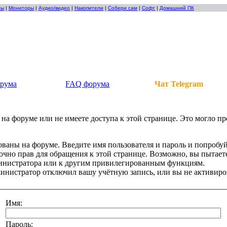
ты
|
Мониторы
|
Аудио/видео
|
Накопители
|
Собери сам
|
Софт
|
Домашний ПК
орума
FAQ форума
Чат Telegram
на форуме или не имеете доступа к этой странице. Это могло п
ованы на форуме. Введите имя пользователя и пароль и попробуй
точно прав для обращения к этой странице. Возможно, вы пытаете
инистратора или к другим привилегированным функциям.
инистратор отключил вашу учётную запись, или вы не активиро
Имя:
Пароль: