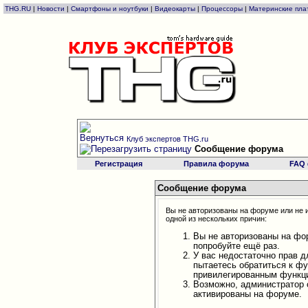
THG.RU
|
Новости
|
Смартфоны и ноутбуки
|
Видеокарты
|
Процессоры
|
Материнские пла
Клуб экспертов THG.ru
Сообщение форума
Регистрация
Правила форума
FAQ
Сообщение форума
Вы не авторизованы на форуме или не и
одной из нескольких причин:
Вы не авторизованы на фо
попробуйте ещё раз.
У вас недостаточно прав д
пытаетесь обратиться к ф
привилегированным функц
Возможно, администратор 
активированы на форуме.