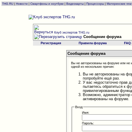
THG.RU
|
Новости
|
Смартфоны и ноутбуки
|
Видеокарты
|
Процессоры
|
Материнские пла
Клуб экспертов THG.ru
Сообщение форума
Регистрация
Правила форума
FAQ
Сообщение форума
Вы не авторизованы на форуме или не и
одной из нескольких причин:
Вы не авторизованы на фо
попробуйте ещё раз.
У вас недостаточно прав д
пытаетесь обратиться к ф
привилегированным функц
Возможно, администратор 
активированы на форуме.
Вход
Имя:
Пароль: