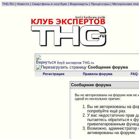
THG.RU
|
Новости
|
Смартфоны и ноутбуки
|
Видеокарты
|
Процессоры
|
Материнские пла
Клуб экспертов THG.ru
Сообщение форума
Регистрация
Правила форума
FAQ
Сообщение форума
Вы не авторизованы на форуме или не и
одной из нескольких причин:
Вы не авторизованы на фо
попробуйте ещё раз.
У вас недостаточно прав д
пытаетесь обратиться к ф
привилегированным функц
Возможно, администратор 
активированы на форуме.