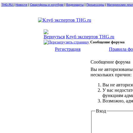
THG.RU
|
Новости
|
Смартфоны и ноутбуки
|
Видеокарты
|
Процессоры
|
Материнские пла
Клуб экспертов THG.ru
Сообщение форума
Регистрация
Правила ф
Сообщение форума
Вы не авторизованы 
нескольких причин:
Вы не авториз
У вас недоста
функциям адм
Возможно, адм
Вход