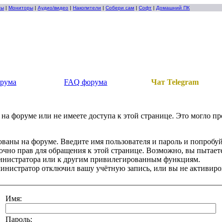
ты
|
Мониторы
|
Аудио/видео
|
Накопители
|
Собери сам
|
Софт
|
Домашний ПК
орума
FAQ форума
Чат Telegram
на форуме или не имеете доступа к этой странице. Это могло п
ованы на форуме. Введите имя пользователя и пароль и попробуй
точно прав для обращения к этой странице. Возможно, вы пытаете
инистратора или к другим привилегированным функциям.
инистратор отключил вашу учётную запись, или вы не активиро
Имя:
Пароль: