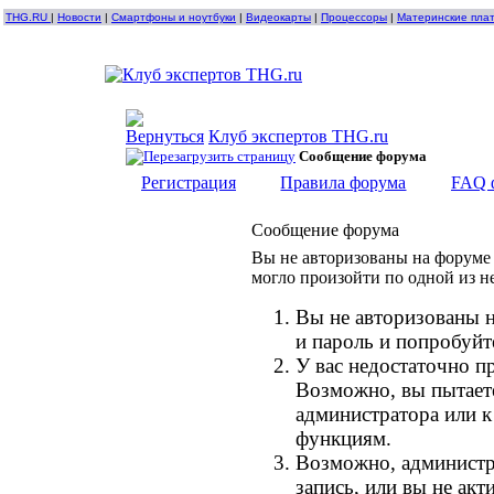
THG.RU
|
Новости
|
Смартфоны и ноутбуки
|
Видеокарты
|
Процессоры
|
Материнские пла
Клуб экспертов THG.ru
Сообщение форума
Регистрация
Правила форума
FAQ 
Сообщение форума
Вы не авторизованы на форуме 
могло произойти по одной из н
Вы не авторизованы н
и пароль и попробуйт
У вас недостаточно п
Возможно, вы пытает
администратора или 
функциям.
Возможно, администр
запись, или вы не ак