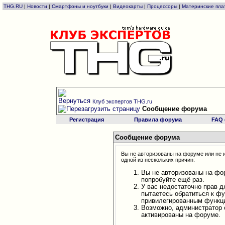
THG.RU
|
Новости
|
Смартфоны и ноутбуки
|
Видеокарты
|
Процессоры
|
Материнские пла
Клуб экспертов THG.ru
Сообщение форума
Регистрация
Правила форума
FAQ
Сообщение форума
Вы не авторизованы на форуме или не и
одной из нескольких причин:
Вы не авторизованы на фо
попробуйте ещё раз.
У вас недостаточно прав д
пытаетесь обратиться к ф
привилегированным функц
Возможно, администратор 
активированы на форуме.