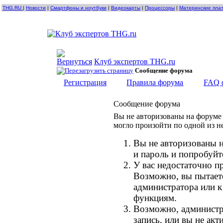
THG.RU
|
Новости
|
Смартфоны и ноутбуки
|
Видеокарты
|
Процессоры
|
Материнские пла
Клуб экспертов THG.ru
Сообщение форума
Регистрация
Правила форума
FAQ 
Сообщение форума
Вы не авторизованы на форуме 
могло произойти по одной из н
Вы не авторизованы н
и пароль и попробуйт
У вас недостаточно п
Возможно, вы пытает
администратора или 
функциям.
Возможно, администр
запись, или вы не ак