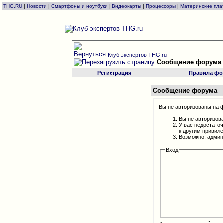
THG.RU
|
Новости
|
Смартфоны и ноутбуки
|
Видеокарты
|
Процессоры
|
Материнские пла
Клуб экспертов THG.ru
Сообщение форума
Регистрация
Правила фо
Сообщение форума
Вы не авторизованы на ф
Вы не авторизов
У вас недостато
к другим привил
Возможно, админ
Вход