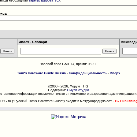
раницы необходимо
зарегистрироваться
.
еход
Яndex - Словари
Википедия
Часовой пояс GMT +4, время:
08:21
.
Tom's Hardware Guide Russia
-
Конфиденциальность
-
Вверх
©2000 - 2026, Форум THG.
Поддержка:
Смузи-студио
странение информации возможно только с письменного разрешения администрации и
THG.ru ("Русский Tom's Hardware Guide") входит в международную сеть
TG Publishin