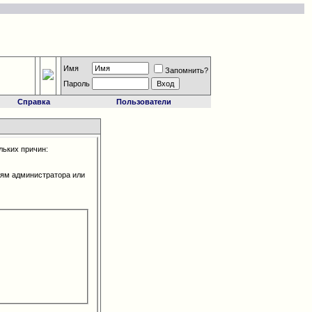
Имя
Запомнить?
Пароль
Справка
Пользователи
льких причин:
иям администратора или