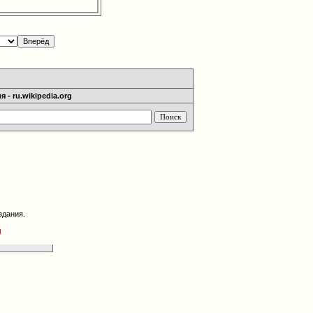
 - ru.wikipedia.org
здания.
g