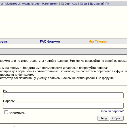
ты
|
Мониторы
|
Аудио/видео
|
Накопители
|
Собери сам
|
Софт
|
Домашний ПК
рума
FAQ форума
Чат Telegram
оруме или не имеете доступа к этой странице. Это могло произойти по одной из неско
аны на форуме. Введите имя пользователя и пароль и попробуйте ещё раз.
чно прав для обращения к этой странице. Возможно, вы пытаетесь обратиться к функц
егированным функциям.
истратор отключил вашу учётную запись, или вы не активированы на форуме.
Имя:
Пароль:
Забыли пароль?
Запомнить?