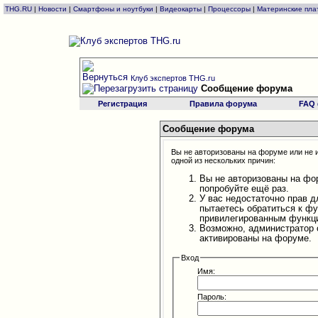
THG.RU
|
Новости
|
Смартфоны и ноутбуки
|
Видеокарты
|
Процессоры
|
Материнские пла
Клуб экспертов THG.ru
Сообщение форума
Регистрация
Правила форума
FAQ
Сообщение форума
Вы не авторизованы на форуме или не и
одной из нескольких причин:
Вы не авторизованы на фо
попробуйте ещё раз.
У вас недостаточно прав д
пытаетесь обратиться к ф
привилегированным функц
Возможно, администратор 
активированы на форуме.
Вход
Имя:
Пароль: