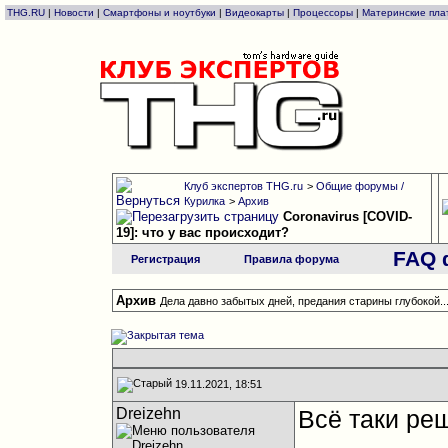
THG.RU
|
Новости
|
Смартфоны и ноутбуки
|
Видеокарты
|
Процессоры
|
Материнские пла
Клуб экспертов THG.ru
>
Общие форумы /
Курилка
>
Архив
Coronavirus [COVID-
19]: что у вас происходит?
FAQ 
Регистрация
Правила форума
Архив
Дела давно забытых дней, предания старины глубокой..
19.11.2021, 18:51
Dreizehn
Всё таки реш