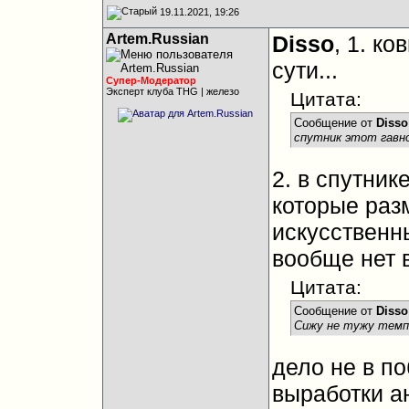
19.11.2021, 19:26
Artem.Russian
Disso
, 1. ко
сути...
Супер-Модератор
Эксперт клуба THG | железо
Цитата:
Сообщение от
Disso
спутник этот гавн
2. в спутник
которые разм
искусственны
вообще нет в
Цитата:
Сообщение от
Disso
Сижу не тужу темпа 
дело не в п
выработки ан