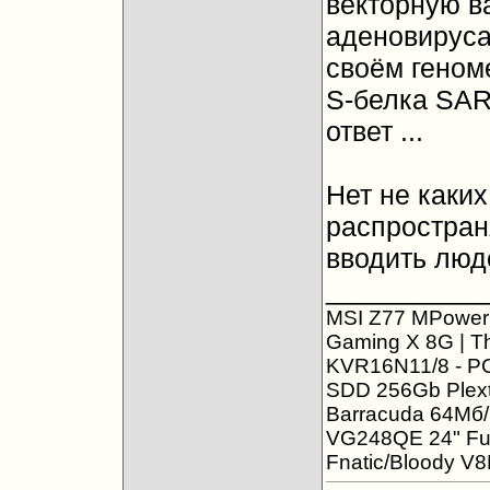
векторную в
аденовируса
своём геном
S-белка SA
ответ ...
Нет не каких
распростран
вводить люд
__________
MSI Z77 MPower 
Gaming X 8G | Th
KVR16N11/8 - PC
SDD 256Gb Plex
Barracuda 64Мб/
VG248QE 24" Ful
Fnatic/Bloody V8