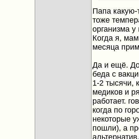
Папа какую-т
тоже темпер
организма у
Когда я, мам
месяца прим
Да и ещё. Д
беда с вакц
1-2 тысячи, 
медиков и ря
работает. го
когда по гор
некоторые у
пошли), а п
альтернатив,