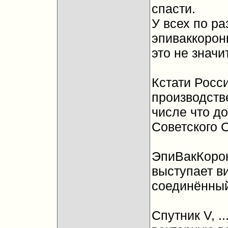
спасти.
У всех по ра
эпиваккороны
это не значи
Кстати Росс
производстве
числе что до
Советского 
ЭпиВакКорона
выступает в
соединённый 
Спутник V, .