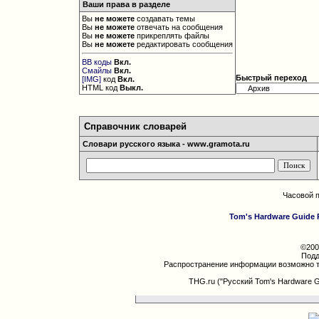
Ваши права в разделе
Вы
не можете
создавать темы
Вы
не можете
отвечать на сообщения
Вы
не можете
прикреплять файлы
Вы
не можете
редактировать сообщения
BB коды
Вкл.
Смайлы
Вкл.
Быстрый переход
[IMG]
код
Вкл.
HTML код
Выкл.
Справочник словарей
Словари русского языка - www.gramota.ru
Часовой 
Tom's Hardware Guide 
©200
Подд
Распространение информации возможно т
THG.ru ("Русский Tom's Hardware 