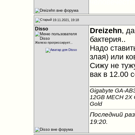
человечество
19.11.2021, 19:18
Disso
Dreizehn
, д
бактерия
..
Железо прогрессирует...
Надо ставить
злая
) или ко
Сижу не тужу
вак в 12.00 
__________
Gigabyte GA-AB
12GB MECH 2X О
Gold
Последний раз
19:20
.