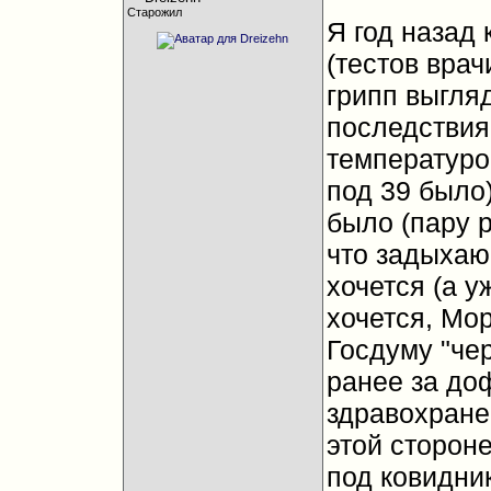
Старожил
Я год назад
(тестов врач
грипп выгля
последствия 
температуро
под 39 было
было (пару 
что задыхаю
хочется (а у
хочется, Мо
Госдуму "чер
ранее за доф
здравохране
этой стороне
под ковидник