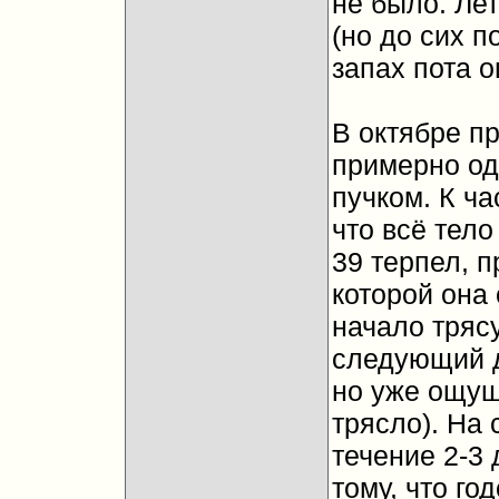
не было. Ле
(но до сих п
запах пота 
В октябре п
примерно од
пучком. К ча
что всё тело
39 терпел, 
которой она 
начало трясу
следующий д
но уже ощущ
трясло). На
течение 2-3 
тому, что го