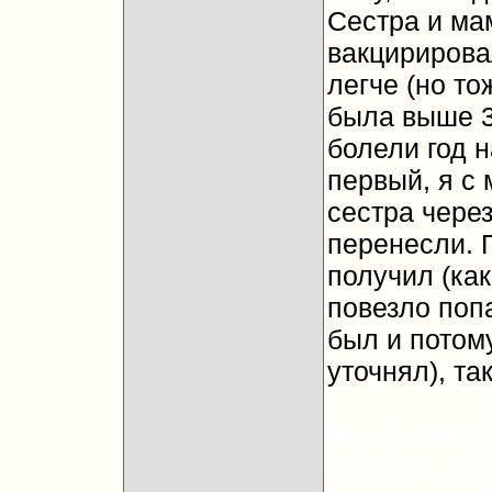
Сестра и ма
вакцирирова
легче (но т
была выше 37
болели год н
первый, я с 
сестра через
перенесли. 
получил (как
повезло попа
был и потому
уточнял), та
Из-за таких
SAN_SAN_SAN