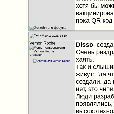
хотя бы мож
вакцинирова
пока QR код
20.11.2021, 14:10
Vernon Roche
Disso
, созд
Очень раздр
Старожил
хаять.
Так и слыши
живут: "да ч
создали, да 
нет, это чип
Люди разраб
появлялись,
высокотехно