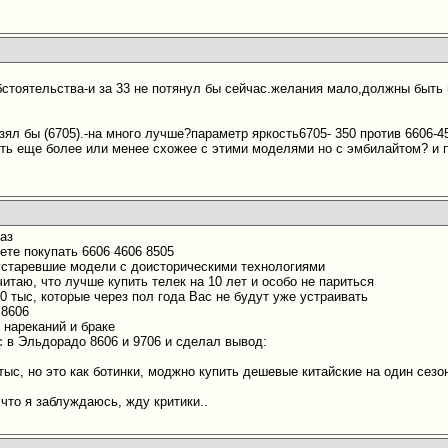
стоятельства-и за 33 не потянул бы сейчас.желания мало,должны быть
зял бы (6705).-на много лучше?параметр яркость6705- 350 против 6606-4
сть еще более или менее схожее с этими моделями но с эмбилайтом? и 
?
аз
ете покупать 6606 4606 8505
устаревшие модели с доисторическими технологиями
считаю, что лучше купить телек на 10 лет и особо не париться
40 тыс, которые через пол года Вас не будут уже устраивать
 8606
 нареканий и браке
с в Эльдорадо 8606 и 9706 и сделал вывод:
 тыс, но это как ботинки, моджно купить дешевые китайские на один сезон
, что я заблуждаюсь, жду критики..