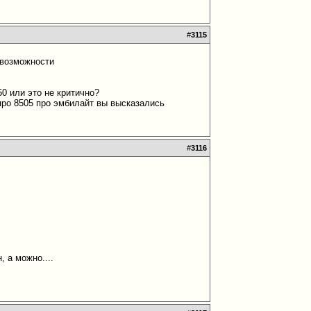
#
3115
 возможности
50 или это не критично?
про 8505 про эмбилайт вы высказались
#
3116
, а можно....