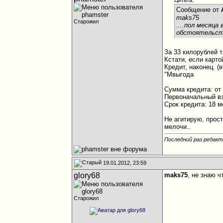
Цитата:
Сообщение от
maks75
Старожил
....пол месяц
обстоятельств
За 33 килорублей т
Кстати, если карто
Кредит, наконец. (
"Мвыгода
Сумма кредита: от 
Первоначальный вз
Срок кредита: 18 
Не агитирую, прос
мелочи..
Последний раз редакт
19.01.2012, 23:59
glory68
maks75
, не знаю 
Старожил