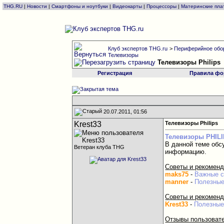
THG.RU
|
Новости
|
Смартфоны и ноутбуки
|
Видеокарты
|
Процессоры
|
Материнские пла
Клуб экспертов THG.ru
>
Периферийное обо
Телевизоры
Телевизоры Philips
Регистрация
Правила фо
20.07.2011, 01:56
Krest33
Телевизоры Philips
Телевизоры PHIL
В данной теме обс
Ветеран клуба THG
информацию.
Советы и рекоменд
maks75
-
Важные с
manner
-
Полезные
Советы и рекоменд
Krest33
-
Полезные
Отзывы пользовате