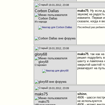
19.01.2012, 23:08
Corbon Dallas
maks75
, Ну если 
звуком( на радость
извините. Первая и
сказали, когда я в
Из народа
Последний раз редакти
19.01.2012, 23:08
glory68
maks75
, так как 
решил подрубить в
шахту и лампочка 
закрытой шахтой т
Старожил
реаагирует на пуль
19.01.2012, 23:09
maks75
sihinn
,
4606 - шасси постр
не используются.
4606 - играет вну
VIP-пользователь