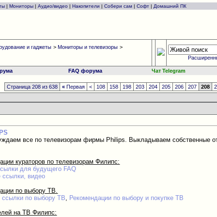
ты
|
Мониторы
|
Аудио/видео
|
Накопители
|
Собери сам
|
Софт
|
Домашний ПК
рудование и гаджеты
>
Мониторы и телевизоры
>
Расширенн
рума
FAQ форума
Чат Telegram
Страница 208 из 638
«
Первая
<
108
158
198
203
204
205
206
207
208
IPS
уждаем все по телевизорам фирмы Philips. Выкладываем собственные от
ации кураторов по телевизорам Филипс:
сылки для будущего FAQ
 ссылки, видео
ации по выбору ТВ.
 ссылки по выбору ТВ
,
Рекомендации по выбору и покупке ТВ
лей на ТВ Филипс: