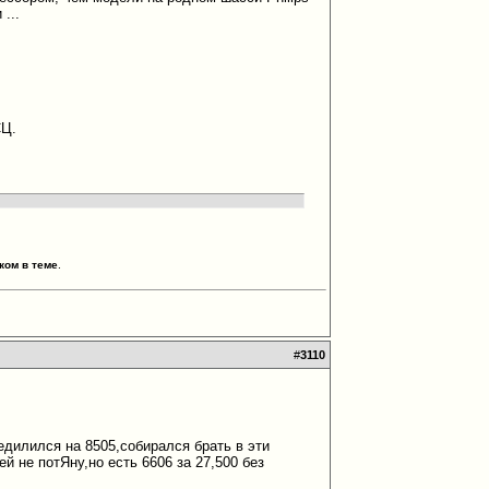
...
СЦ.
ком в теме
.
#
3110
едилился на 8505,собирался брать в эти
 не потЯну,но есть 6606 за 27,500 без