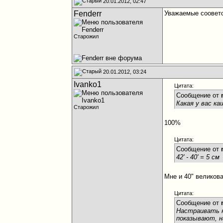
20.01.2012, 02:47
Fenderr
Уважаемые соовето
Старожил
20.01.2012, 03:24
Ivanko1
Цитата:
Сообщение от
Какая у вас ка
Старожил
100%
Цитата:
Сообщение от
42' - 40' = 5 см
Мне и 40" великова
Цитата:
Сообщение от
Настраивать н
показывают, н