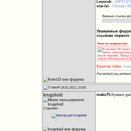
Lesorub
-
40PFL97
vrai-lxi
-
Обзоры 4
Важные ссылки дл
Уважаемые форумч
ссылкам первого 
Заметка модератора:
Если ваш ТВ начал 
меню, перезагрузит
после покупки). Перед
список ТВ каналов на
Куратор темы:
man
Последний раз редакт
19.01.2012, 23:05
krugoloid
maks75
,Бумаги да
Старожил