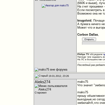
(6606 и выше), луч
На счет прошивки -
Если посмотреть в
Возможно она не т
krugoloid
, Почаще
А бумага ничего не
Может что и выгори
Corbon Dallas
,
________________
Philips TV
обсуждаем
з
Прежде чем задавать в
На ЛС в большинстве с
Последний раз редакт
19.01.2012, 23:26
Aleks274
maks75
Что значит "эмбил
maks75
Старожил
прошу объективног
выходные,но сегод
эмбилайтА,что оче