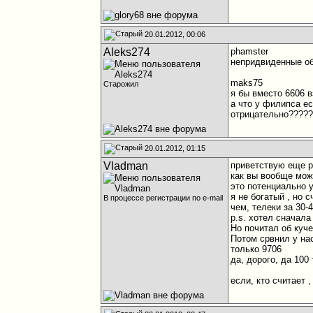
20.01.2012, 00:06
Aleks274
phamster
непридвиденные об
maks75
Старожил
я бы вместо 6606 в
а что у филипса е
отрицательно????
20.01.2012, 01:15
Vladman
приветствую еще р
как вы вообще мож
это потенциально 
я не богатый , но 
В процессе регистрации по e-mail
чем, телеки за 30-
p.s. хотел сначала
Но почитал об куче
Потом срвнил у на
только 9706
да, дорого, да 100
если, кто считает 