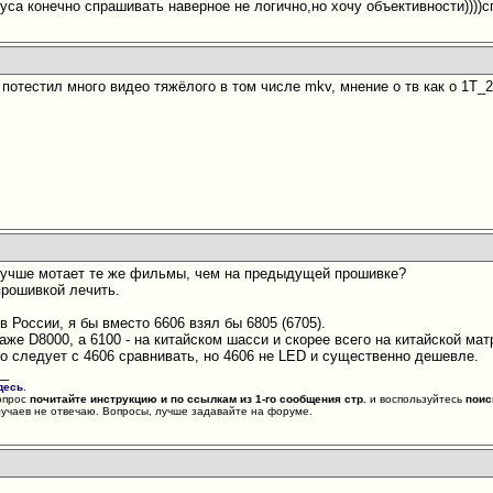
нуса конечно спрашивать наверное не логично,но хочу объективности))))
_ потестил много видео тяжёлого в том числе mkv, мнение о тв как о 1T_
 лучше мотает те же фильмы, чем на предыдущей прошивке?
рошивкой лечить.
 в России, я бы вместо 6606 взял бы 6805 (6705).
аже D8000, а 6100 - на китайском шасси и скорее всего на китайской ма
го следует с 4606 сравнивать, но 4606 не LED и существенно дешевле.
__
десь
.
опрос
почитайте инструкцию и по ссылкам из 1-го сообщения стр.
и воспользуйтесь
поис
лучаев не отвечаю. Вопросы, лучше задавайте на форуме.