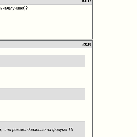
#
3117
льная(лучшая)?
#
3118
ся, что рекомендованные на форуме ТВ