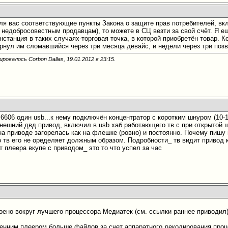
для вас соответствующие пункты Закона о защите прав потребителей, в
 недобросовестным продавцам), то можете в СЦ везти за свой счёт. Я ещ
нстанция в таких случаях-торговая точка, в которой приобретён товар. 
ернул им сломавшийся через три месяца девайс, и недели через три позв
ровалось Corbon Dallas, 19.01.2012 в
23:15
.
на 6606 один usb...к нему подключён концентратор с коротким шнуром (10
нешний двд привод, включил в usb хаб работающего тв с при открытой ш
на приводе загорелась как на флешке (ровно) и постоянно. Почему пишу 
о тв его не оределяет должным образом. Подробности_ тв видит привод 
т плеера вкупе с приводом_ это то что успел за час
оено вокруг лучшего процессора Медиатек (см. ссылки раннее приводил) 
тренним плеером больше файлов за счет аппаратного декодирования проц