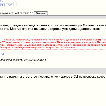
05
6PFL9706T12
я будущего FAQ от maks75:
ане, прежде чем задать свой вопрос по телевизору Филипс, вним
поста. Многие ответы на ваши вопросы уже даны в данной теме.
... неправильно работать, то первое, что нужно сделать (до обращения в Сервис Центр) - 
ь ТВ через меню, отключить полностью питание ТВ на несколько мин. и настроить ТВ с нуля
 этим - запишите все найденные вами настройки (отличные от заводских из коробки) на ли
 флешку через меню для последующего быстрого восстановления.
ner
ировалось maks75, 26.07.2013 в
15:48
.
ли,что взяли на ответственное хранение и далее в СЦ на проверку качес