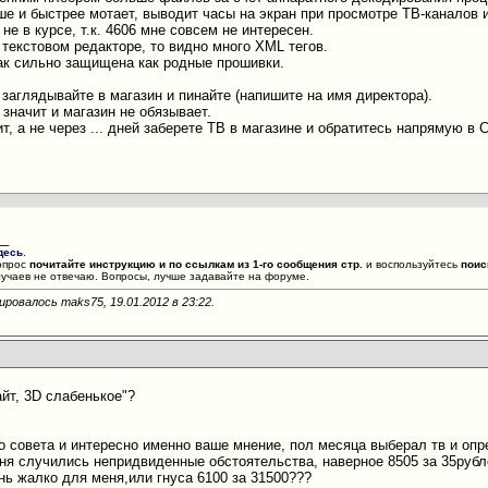
ше и быстрее мотает, выводит часы на экран при просмотре ТВ-каналов и 
 не в курсе, т.к. 4606 мне совсем не интересен.
 текстовом редакторе, то видно много XML тегов.
ак сильно защищена как родные прошивки.
 заглядывайте в магазин и пинайте (напишите на имя директора).
 значит и магазин не обязывает.
т, а не через ... дней заберете ТВ в магазине и обратитесь напрямую в 
__
десь
.
опрос
почитайте инструкцию и по ссылкам из 1-го сообщения стр.
и воспользуйтесь
поис
лучаев не отвечаю. Вопросы, лучше задавайте на форуме.
ировалось maks75, 19.01.2012 в
23:22
.
айт, 3D слабенькое"?
о совета и интересно именно ваше мнение, пол месяца выберал тв и опр
ня случились непридвиденные обстоятельства, наверное 8505 за 35рублей
нь жалко для меня,или гнуса 6100 за 31500???