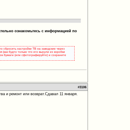
ательно ознакомьтесь с информацией по
это сбросить настройки ТВ на заводские через
 (как будто только что его вынули из коробки
сток бумаги (или сфотографируйте) и сохраните
#
3106
тва и ремонт или возврат.Сдавал 11 января.