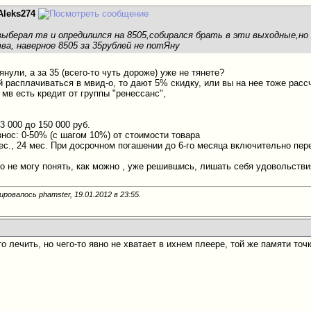
Aleks274
а выберал тв и опредилился на 8505,собирался брать в эти выходные,но
а, наверное 8505 за 35рублей не потЯну
янули, а за 35 (всего-то чуть дороже) уже не тянете?
й расплачиваться в мвид-о, то дают 5% скидку, или вы на нее тоже расс
в мв есть кредит от группы "ренессанс",
3 000 до 150 000 руб.
нос: 0-50% (с шагом 10%) от стоимости товара
мес., 24 мес. При досрочном погашении до 6-го месяца включительно пер
то не могу понять, как можно , уже решившись, лишать себя удовольстви
ировалось phamster, 19.01.2012 в
23:55
.
что лечить, но чего-то явно не хватает в ихнем плеере, той же памяти т