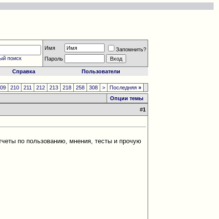
Имя
Запомнить?
ый поиск
Пароль
Справка
Пользователи
209
210
211
212
213
218
258
308
>
Последняя
»
Опции темы
#
1
четы по пользованию, мнения, тесты и прочую