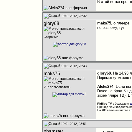
В этой ветке про г
19.01.2012, 23:32
glory68
maks75
, о плеере
по разному, гут
Старожил
19.01.2012, 23:43
maks75
glory68
, На 14.93
Перемотку можно п
Aleks274
, Если вы
VIP-пользователь
Гнуса не брал бы д
экземпляре ТВ). Е
________________
Philips TV
обсуждаем
з
Прежде чем задавать в
На ЛС в большинстве с
19.01.2012, 23:51
phamster