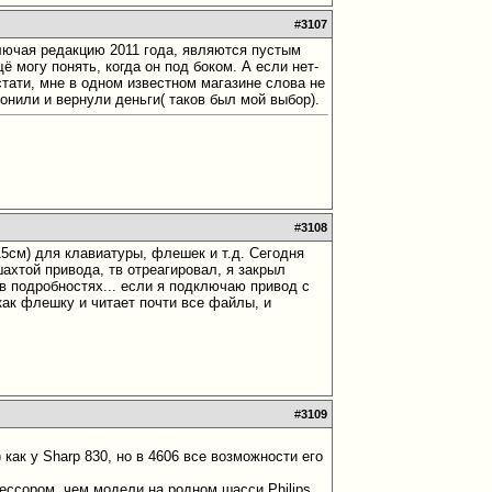
#
3107
ключая редакцию 2011 года, являются пустым
ё могу понять, когда он под боком. А если нет-
Кстати, мне в одном известном магазине слова не
онили и вернули деньги( таков был мой выбор).
#
3108
-15см) для клавиатуры, флешек и т.д. Сегодня
ахтой привода, тв отреагировал, я закрыл
в подробностях... если я подключаю привод с
как флешку и читает почти все файлы, и
#
3109
как у Sharp 830, но в 4606 все возможности его
ессором, чем модели на родном шасси Philips