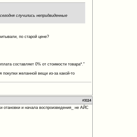
 сегодня случились непридвиденные
читывали, по старой цене?
еплата составляет 0% от стоимости товара*."
я покупки желанной вещи из-за какой-то
#
3114
очки отановки и начала воспроизведения_ не АЙС