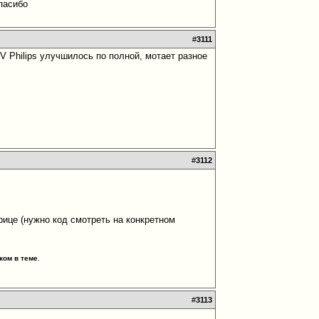
спасибо
#
3111
2V Philips улучшилось по полной, мотает разное
#
3112
трице (нужно код смотреть на конкретном
ком в теме
.
#
3113