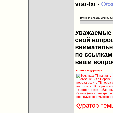
vrai-lxi
-
Обз
Важные ссылки для буду
Уважаемые 
свой вопрос
внимательн
по ссылкам 
ваши вопро
Заметка модератора:
Если ваш ТВ начал ...
обращения в Сервис Це
перезагрузить ТВ через 
настроить ТВ с нуля (как
- запишите все найденны
бумаги (или сфотографир
последующего быстрого 
Куратор тем