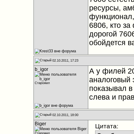
ресурсы, амб
функционал,
6806, кто з
дорогой 760
обойдется ва
02.10.2011, 17:23
b_igor
А у филей 20
аналоговый э
Старожил
показывал в 
слева и пра
02.10.2011, 18:00
Biger
Цитата:
Старожил