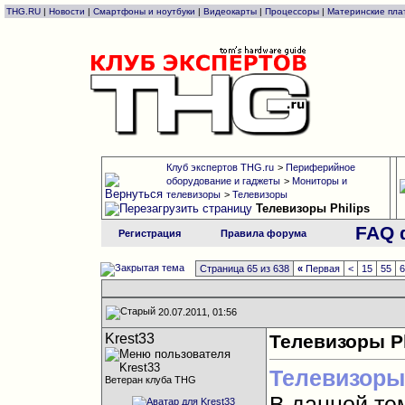
THG.RU
|
Новости
|
Смартфоны и ноутбуки
|
Видеокарты
|
Процессоры
|
Материнские пла
Клуб экспертов THG.ru
>
Периферийное
оборудование и гаджеты
>
Мониторы и
телевизоры
>
Телевизоры
Телевизоры Philips
FAQ 
Регистрация
Правила форума
Страница 65 из 638
«
Первая
<
15
55
20.07.2011, 01:56
Krest33
Телевизоры Ph
Телевизоры
Ветеран клуба THG
В данной те