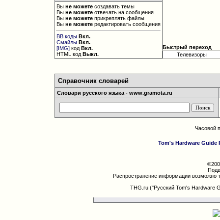
Вы
не можете
создавать темы
Вы
не можете
отвечать на сообщения
Вы
не можете
прикреплять файлы
Вы
не можете
редактировать сообщения
BB коды
Вкл.
Смайлы
Вкл.
Быстрый переход
[IMG]
код
Вкл.
HTML код
Выкл.
Справочник словарей
Словари русского языка - www.gramota.ru
Часовой 
Tom's Hardware Guide 
©200
Подд
Распространение информации возможно т
THG.ru ("Русский Tom's Hardware 