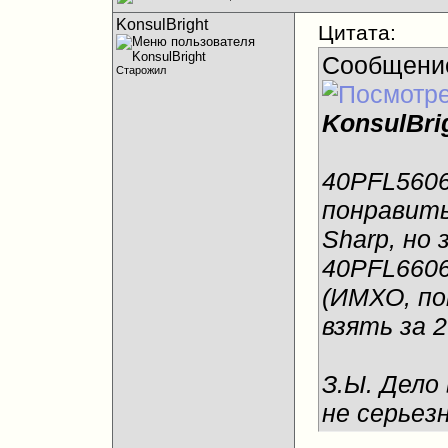
KonsulBright
Цитата:
Сообщени
Старожил
KonsulBri
40PFL5606
понравить
Sharp, но 
40PFL6606
(ИМХО, по
взять за 2
З.Ы. Дело 
не серьезн