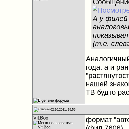
Сообщени
А у филей
аналоговы
показывал
(т.е. слев
Аналогичный
года, а и ра
"растянутост
нашей знако
ТВ будто ра
02.10.2011, 18:55
Vit.Bog
формат "авт
(фил 7606)