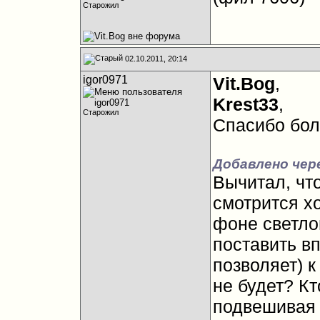
Старожил
02.10.2011, 20:14
igor0971
Vit.Bog
,
Krest33
,
Старожил
Спасибо бол
Добавлено чере
Вычитал, чт
смотрится х
фоне светлой
поставить в
позволяет) к
не будет? К
подвешивая 