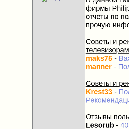
фирмы Phili
отчеты по п
прочую инф
Советы и ре
телевизорам
maks75
-
Ва
manner
-
По
Советы и ре
Krest33
-
По
Рекомендаци
Отзывы поль
Lesorub
-
40