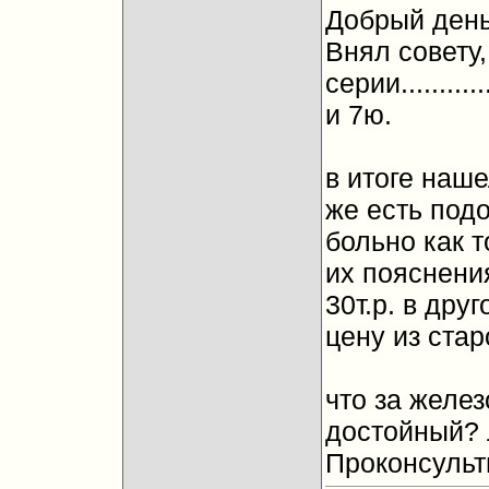
Добрый день
Внял совету,
серии........
и 7ю.
в итоге наше
же есть подо
больно как т
их пояснения
30т.р. в дру
цену из стар
что за желез
достойный? 
Проконсульт