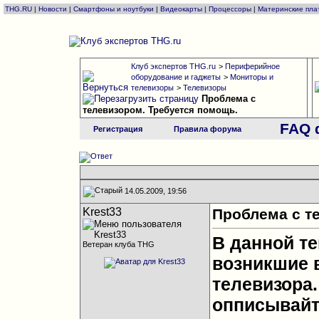
THG.RU
|
Новости
|
Смартфоны и ноутбуки
|
Видеокарты
|
Процессоры
|
Материнские пла
Клуб экспертов THG.ru
>
Периферийное
оборудование и гаджеты
>
Мониторы и
телевизоры
>
Телевизоры
Проблема с
телевизором. Требуется помощь.
FAQ 
Регистрация
Правила форума
14.05.2009, 19:56
Krest33
Проблема с т
В данной т
Ветеран клуба THG
возникшие 
телевизора.
опписывайт