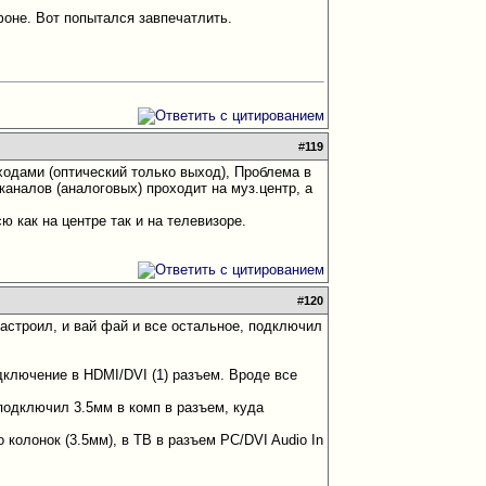
оне. Вот попытался завпечатлить.
#
119
ходами (оптический только выход), Проблема в
каналов (аналоговых) проходит на муз.центр, а
ю как на центре так и на телевизоре.
#
120
астроил, и вай фай и все остальное, подключил
дключение в HDMI/DVI (1) разъем. Вроде все
подключил 3.5мм в комп в разъем, куда
 колонок (3.5мм), в ТВ в разъем PC/DVI Audio In