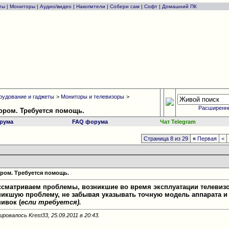
ты
|
Мониторы
|
Аудио/видео
|
Накопители
|
Собери сам
|
Софт
|
Домашний ПК
рудование и гаджеты
>
Мониторы и телевизоры
>
Расширенн
ором. Требуется помощь.
рума
FAQ форума
Чат Telegram
Страница 8 из 29
«
Первая
<
ром. Требуется помощь.
ссматриваем проблемы, возникшие во время эксплуатации телевизо
икшую проблему, не забывая указывать точную модель аппарата и
ивок (
если требуется).
ровалось Krest33, 25.09.2011 в
20:43
.