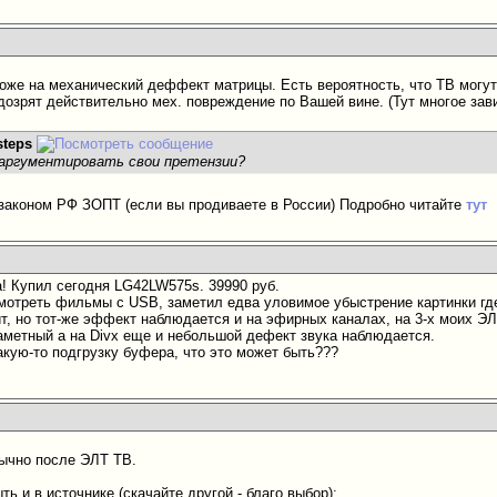
оже на механический деффект матрицы. Есть вероятность, что ТВ могут
дозрят действительно мех. повреждение по Вашей вине. (Тут многое зави
steps
 аргументировать свои претензии?
 законом РФ ЗОПТ (если вы продиваете в России) Подробно читайте
тут
! Купил сегодня LG42LW575s. 39990 руб.
мотреть фильмы с USB, заметил едва уловимое убыстрение картинки где-
т, но тот-же эффект наблюдается и на эфирных каналах, на 3-х моих ЭЛ
аметный а на Divx еще и небольшой дефект звука наблюдается.
акую-то подгрузку буфера, что это может быть???
ычно после ЭЛТ ТВ.
ть и в источнике (скачайте другой - благо выбор):