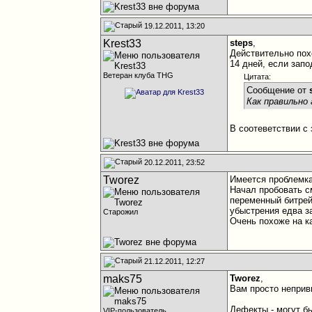
19.12.2011, 13:20
Krest33
steps
,
Действительно пох
14 дней, если запо
Ветеран клуба THG
Цитата:
Сообщение от
Как правильно
В соотеветствии с
20.12.2011, 23:52
Tworez
Имеется проблемка
Начал пробовать с
переменный битрей
убыстрения едва з
Старожил
Очень похоже на к
21.12.2011, 12:27
maks75
Tworez
,
Вам просто неприв
Дефекты - могут бы
VIP-пользователь