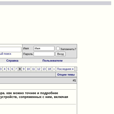
Имя
Запомнить?
ый поиск
Пароль
Справка
Пользователи
3
4
5
6
7
8
9
10
11
12
13
18
>
Последняя
»
Опции темы
#
1
ра. квк можно точнее и подробнее
 устройств, сопряженных с ним, включая