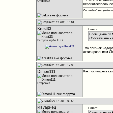
только он останав
Старожил
неработоспособнос
Последний раз редакт
25.12.2011, 13:01
Krest33
Цитата:
Сообщение от
Подскажите - 
Ветеран клуба THG
Это признак недор
активированием Cle
25.12.2011, 17:30
Dimon111
Как посмотреть ка
Старожил
27.12.2011, 00:58
Ивуариец
Цитата:
Сообщение от