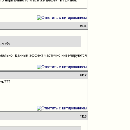
это нормально или всё же дефект и признак
#
111
-либо
нормально. Данный эффект частично нивелируются
#
112
ять???
#
113