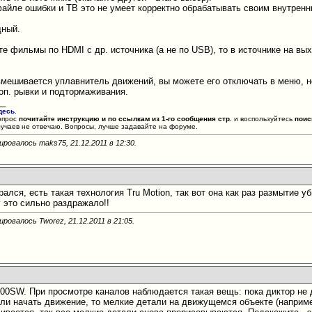
 файле ошибки и ТВ это не умеет корректно обрабатывать своим внутрен
дный.
е фильмы по HDMI с др. источника (а не по USB), то в источнике на вых
вмешивается уплавнитель движений, вы можете его отключать в меню, н
оп. рывки и подтормаживания.
__
десь
.
опрос
почитайте инструкцию и по ссылкам из 1-го сообщения стр.
и воспользуйтесь
поис
лучаев не отвечаю. Вопросы, лучше задавайте на форуме.
ировалось maks75, 21.12.2011 в
12:30
.
рался, есть такая технология Tru Motion, так вот она как раз размытие 
у это сильно раздражало!!
ировалось Tworez, 21.12.2011 в
21:05
.
0SW. При просмотре каналов наблюдается такая вещь: пока диктор не дв
или начать движение, то мелкие детали на движущемся объекте (наприм