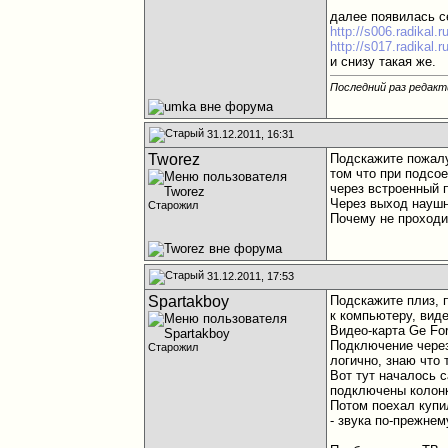
далее появилась с
http://s006.radikal.
http://s017.radikal.
и снизу такая же.
Последний раз редакт
31.12.2011, 16:31
Tworez
Подскажите пожалу
том что при подсое
через встроенный п
Через выход наушни
Старожил
Почему не проходит
31.12.2011, 17:53
Spartakboy
Подскажите плиз, 
к компьютеру, виде
Видео-карта Ge For
Подключение через
Старожил
логично, знаю что 
Вот тут началось 
подключены колонки
Потом поехал купил
- звука по-прежнем