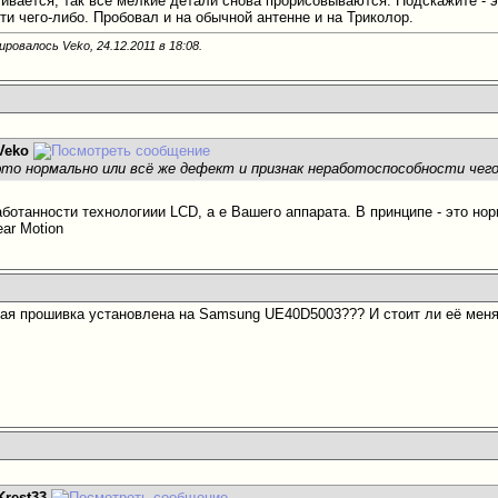
ливается, так все мелкие детали снова прорисовываются. Подскажите - 
ти чего-либо. Пробовал и на обычной антенне и на Триколор.
ировалось Veko, 24.12.2011 в
18:08
.
Veko
это нормально или всё же дефект и признак неработоспособности чего
аботанности технологиии LCD, а е Вашего аппарата. В принципе - это 
ar Motion
кая прошивка установлена на Samsung UE40D5003??? И стоит ли её мен
Krest33