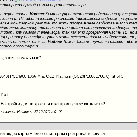
ктивирован другой режим порта телевизора.
не верно поняли
Hotbeer
Комп не управляет непосредственно функцион
нкционал ТВ собственными ресурсами (програмным софтом, ресурсами 
ет в мониторном режиме, то есть программные свойства шасси теле
видит лишь матрицу телевизора и не видит его програмно-софовую час
Motion Flow самого телевизора, так как это програмная часть ТВ, н
у
(прорисовку доп кадров, уввеличить резкость динам. изображения, то,
ючить на компе, ни я, ни
Hotbeer
Вам в данном случае не скажет, ибо 
вательского софта.
ть, чтобы помочь мне?
x2048) PC14900 1866 Mhz OCZ Platinum (OCZ3P1866LV6GK) Kit of 3
0
64bit
 Настройки для тв кроются в контрол центре каталиста?
ировалось Ивуариец, 27.12.2011 в
01:02
.
йки видео карты + плеера, которым проигрываете фильмы.