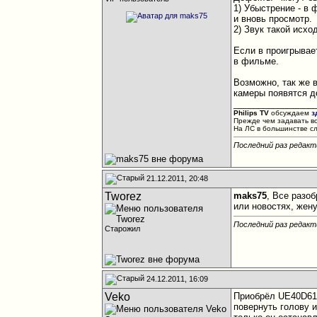
1) Убыстрение - в
и вновь просмотр.
2) Звук такой исхо
Если в проигрывает
в фильме.
Возможно, так же 
камеры появятся д
________________
Philips TV
обсуждаем
з
Прежде чем задавать в
На ЛС в большинстве с
Последний раз редакт
21.12.2011, 20:48
Tworez
maks75
, Все разоб
или новостях, жен
Последний раз редакт
Старожил
24.12.2011, 16:09
Veko
Приобрёл UE40D610
повернуть голову 