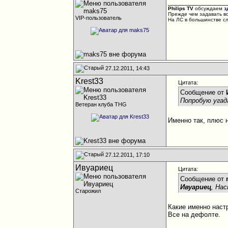
________________
Philips TV
обсуждаем
з
Прежде чем задавать в
VIP-пользователь
На ЛС в большинстве с
27.12.2011, 14:43
Krest33
Цитата:
Сообщение от
Попробую угад
Ветеран клуба THG
Именно так, плюс 
27.12.2011, 17:10
Ивуариец
Цитата:
Сообщение от
Ивуариец
, На
Старожил
Какие именно наст
Все на дефолте.