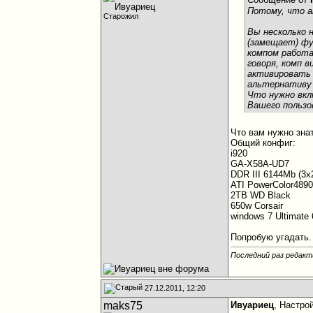
Потому, что а
Старожил
Вы несколько 
(замещает) фу
компом работа
говоря, комп 
активировать 
альтернатив
Что нужно вкл
Вашего пользо
Что вам нужно зна
Общий конфиг:
i920
GA-X58A-UD7
DDR III 6144Mb (3
ATI PowerColor489
2TB WD Black
650w Corsair
windows 7 Ultimate 
Попробую угадать.
Последний раз редакт
27.12.2011, 12:20
maks75
Ивуариец
, Настро