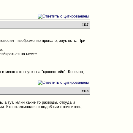
#
117
овесил - изображение пропало, звук есть. При
е.
азбираться на месте.
 в меню этот пункт на "кронештейн". Конечно,
#
118
, а тут, млин какие то разводы, откуда и
ами. Кто сталкивался с подобным отпишитесь,