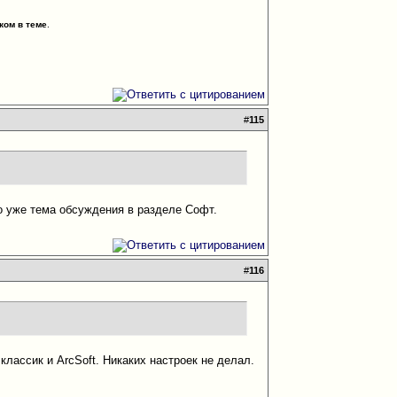
ком в теме
.
#
115
о уже тема обсуждения в разделе Софт.
#
116
лассик и ArcSoft. Никаких настроек не делал.