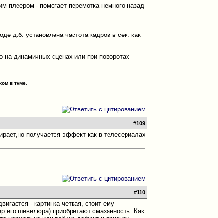
ним плеером - помогает перемотка немного назад
оде д.б. установлена частота кадров в сек. как
о на динамичных сценах или при поворотах
ком в теме
.
#
109
убирает,но получается эффект как в телесериалах
#
110
игается - картинка четкая, стоит ему
ер его шевелюра) приобретают смазанность. Как