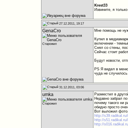
Krest33
Извините, я тольк
27.12.2011, 19:17
GenaCro
Мне помощь не нуж
Купил в медиамарк
включении - темный
Старожил
Снял со стены, пос
Сейчас стоит рабо
Будут новости, от
PS Я видел в меню
чуда не случилос
31.12.2011, 03:06
umka
Разместил в друго
Недавно забрал по 
почему такого ни 
Старожил
обидно просто оче
Вот выложил фото
http://s39.radikal.r
http://s51.radikal.r
http://s016.radikal.