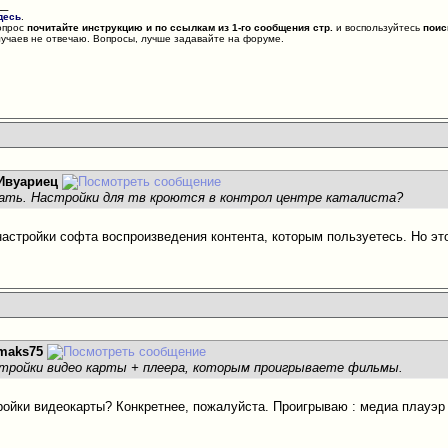
__
десь
.
опрос
почитайте инструкцию и по ссылкам из 1-го сообщения стр.
и воспользуйтесь
поис
лучаев не отвечаю. Вопросы, лучше задавайте на форуме.
Ивуариец
ать. Настройки для тв кроются в контрол центре каталиста?
настройки софта воспроизведения контента, которым пользуетесь. Но эт
maks75
стройки видео карты + плеера, которым проигрываете фильмы.
ройки видеокарты? Конкретнее, пожалуйста. Проигрываю : медиа плауэр к