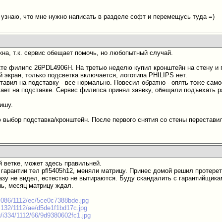
о узнаю, что мне нужно написать в разделе софт и перемещусь туда =)
на, т.к. сервис обещает помочь, но любопытный случай.
те филипс 26PDL4906H. На третью неделю купил кронштейн на стену и п
 экран, только подсветка включается, логотипа PHILIPS нет.
тавил на подставку - все нормально. Повесил обратно - опять тоже само
тает на подставке. Сервис филипса принял заявку, обещали подъехать р
пишу.
 выбор подставка/кронштейн. После первого снятия со стены переставил
ь
й ветке, может здесь правильней.
гарантии тел pfl5405h12, меняли матрицу. Принес домой решил протереть
разу не видел, естестно не вытираются. Буду скандалить с гарантийщик
нь, месяц матрицу ждал.
.
u/i086/1112/ec/5ce0c7388bde.jpg
u/i132/1112/ae/d5de1f1bd17c.jpg
ru/i334/1112/66/9d9380602fc1.jpg