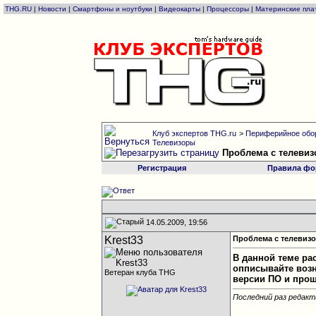
THG.RU
|
Новости
|
Смартфоны и ноутбуки
|
Видеокарты
|
Процессоры
|
Материнские пла
Клуб экспертов THG.ru
>
Периферийное обо
Телевизоры
Проблема с телевиз
Регистрация
Правила фо
14.05.2009, 19:56
Krest33
Проблема с телевизо
В данной теме ра
опписывайте возн
Ветеран клуба THG
версии ПО и прош
Последний раз редакти