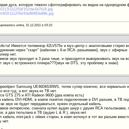
ерая дуга, которую тяжело сфотографировать но видна на однородном ф
ru/i213/1112/5d/1f2cbe1b7b18.jpg
ru/i403/1112/56/43e88483e88b.jpg
ировалось umka, 31.12.2011 в
03:10
.
йста! Имеется телевизор 42LV575s и муз.центр с аналоговыми стерео в
динении через "скарт" (кабелем с 6-ю RCA- разьемами), звук с эфирных 
леер нет.
ков звук проходит в 3 раза тише, и приходится выворачивать звук на вс
 звук с встроенного плеера???(звук не DTS, эту проблему я знаю)
приобрел Samsung UE46D6530WS, телек супер конечно, все нормально н
о все гуд, а вот звука из ТВ нет.
ce GTS 275 и ATI Radeon 9600 (два компа есть)
 кабель DVI-HDMI, в компе понятно подключение в DVI разъем, в ТВ по
так звук не будет передаваться, нужен отдельный кабель.
самое интересное, сначала купил аудио шнур с двумя RCA тюльпанами, 
, а два тюльпана в ТВ (аудио L & R ), звука нет.
 кабель mini-jack с обеих сторон, в комп воткнул в тот же разъем вместо
у нет.