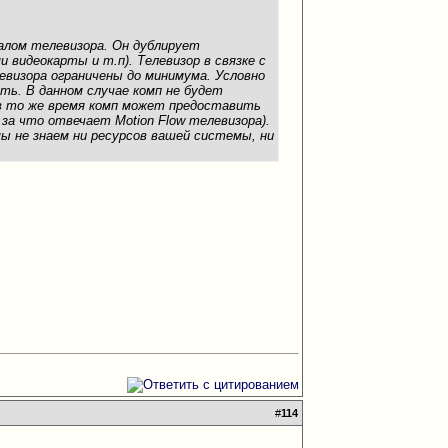
алом телевизора. Он дублирует
видеокарты и т.п). Телевизор в связке с
визора ограничены до минимума. Условно
ть. В данном случае комп не будет
о в то же время комп может предоставить
 за что отвечает Motion Flow телевизора).
мы не знаем ни ресурсов вашей системы, ни
#
114