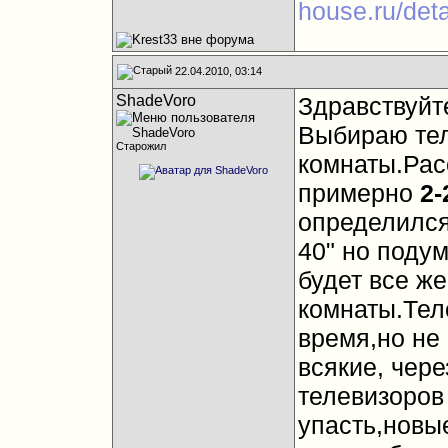
house.ru/det
22.04.2010, 03:14
ShadeVoro
Здравствуйт
Выбираю тел
Старожил
комнаты.Рас
примерно
2-
определился
40" но подум
будет все ж
комнаты.Тел
время,но не
всякие, чере
телевизоров
упасть,новые