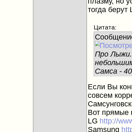
плазму, но у
тогда берут
Цитата:
Сообщени
Про Лыжи.
небольшим
Самса - 40
Если Вы конк
совсем корр
Самсунговск
Вот прямые 
LG
http://ww
Samsung
htt