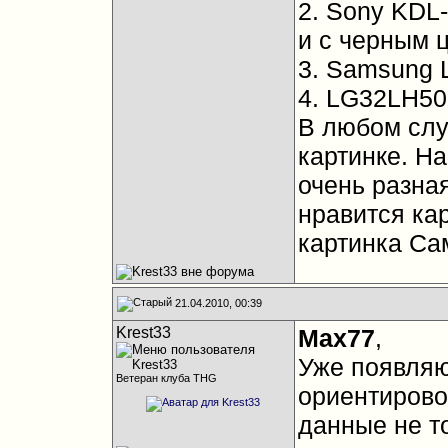
2. Sony KDL
и с черным ц
3. Samsung
4. LG32LH50
В любом слу
картинке. Н
очень разна
нравится ка
картинка Са
21.04.2010, 00:39
Krest33
Max77
,
Уже появляют
Ветеран клуба THG
ориентирово
данные не т