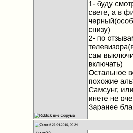
1- буду смо
свете, а в 
черный(особ
снизу)
2- по отзыв
телевизора(
сам выключи
включать)
Остальное в
похожие аль
Самсунг, или
инете не оче
Заранее бла
21.04.2010, 00:24