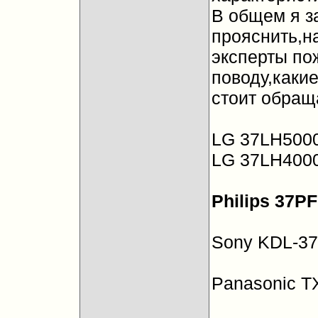
В общем я за
прояснить,н
эксперты по
поводу,каки
стоит обращ
LG 37LH5000
LG 37LH4000
Philips 37P
Sony KDL-37
Panasonic T