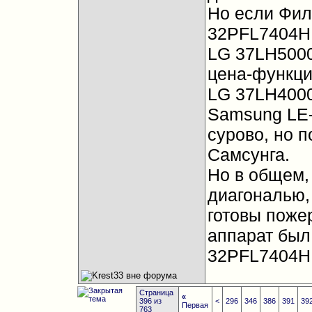
Но если Фили
32PFL7404H
LG 37LH5000
цена-функци
LG 37LH4000
Samsung LE-
сурово, но 
Самсунга.
Но в общем,
диагональю,
готовы поже
аппарат был 
32PFL7404H
Страница
«
396 из
<
296
346
386
391
39
Первая
763