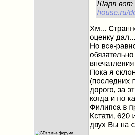
Шарп вот
house.ru/d
Хм... Странн
оценку дал..
Но все-равн
обязательно
впечатления.
Пока я скло
(последних 
дорого, за э
когда и по к
Филипса в п
Кстати, 620 
двух Вы на 