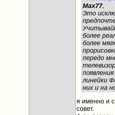
Max77
,
Это искл
предпочте
Учитывайт
более реа
более мяг
прорисовк
передо мн
телевизор
появления 
линейки Ф
них и на 
я именно и 
совет.