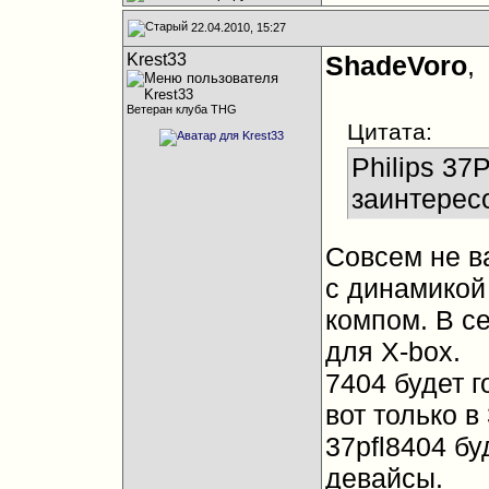
22.04.2010, 15:27
Krest33
ShadeVoro
,
Ветеран клуба THG
Цитата:
Philips 37
заинтерес
Cовсем не в
с динамикой 
компом. В се
для X-box.
7404 будет 
вот только в
37pfl8404 б
девайсы.