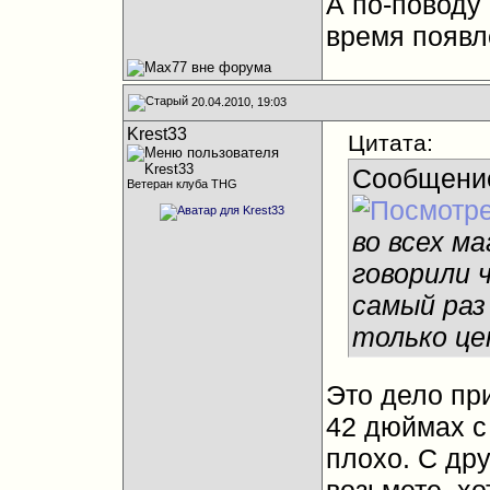
А по-поводу
время появл
20.04.2010, 19:03
Krest33
Цитата:
Сообщени
Ветеран клуба THG
во всех м
говорили 
самый раз 
только це
Это дело пр
42 дюймах с
плохо. С дру