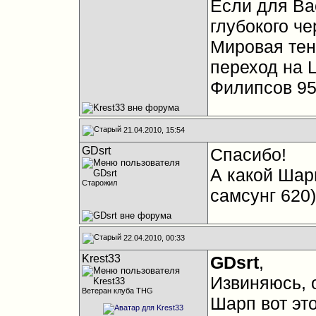
Если для Ва
глубокого че
Мировая тен
переход на 
Филипсов 9
21.04.2010, 15:54
GDsrt
Спасибо!
А какой Шар
Старожил
самсунг 620)
22.04.2010, 00:33
Krest33
GDsrt
,
Извиняюсь, 
Ветеран клуба THG
Шарп вот это