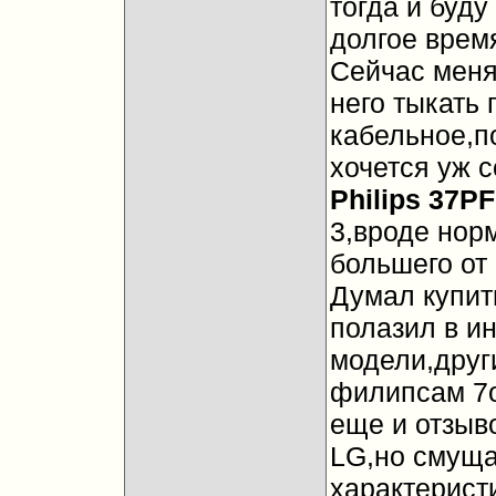
тогда и буду
долгое врем
Сейчас меня
него тыкать
кабельное,п
хочется уж с
Philips 37P
3,вроде нор
большего от 
Думал купить
полазил в ин
модели,друг
филипсам 7о
еще и отзыв
LG,но смуща
характерист