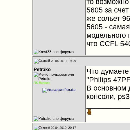
то возможно 
5605 за счет
же сольет 96
5605 - сама
модельного 
что CCFL 54
20.04.2010, 19:29
Petrako
Что думаете
"Philips 47P
ПК-Боярин
В основном 
консоли, ps3,
__________
20.04.2010, 20:17