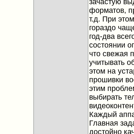
зачастую вы
форматов, п
т.д. При эт
гораздо чащ
год-два всег
состоянии о
что свежая 
учитывать о
этом на уст
прошивки во
этим пробле
выбирать те
видеоконтент
Каждый аппа
Главная зад
достойно ка