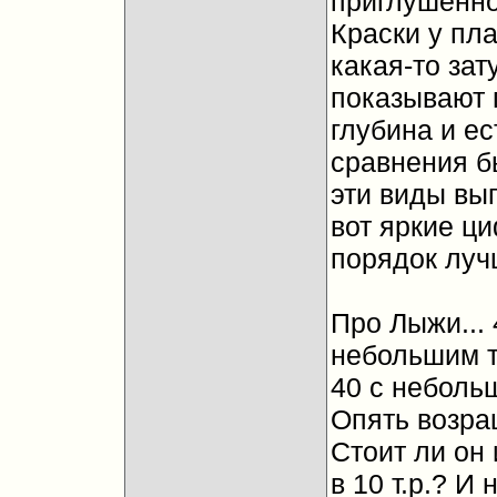
приглушенно
Краски у пл
какая-то зат
показывают 
глубина и ес
сравнения б
эти виды вы
вот яркие ц
порядок луч
Про Лыжи... 
небольшим т
40 с небольш
Опять возра
Стоит ли он
в 10 т.р.? И