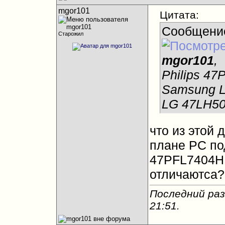
mgor101
Цитата:
Сообщени
Старожил
mgor101
,
Philips 4
Samsung 
LG 47LH5
что из этой 
плане PC п
47PFL7404H
отличаютса?
Последний раз
21:51
.