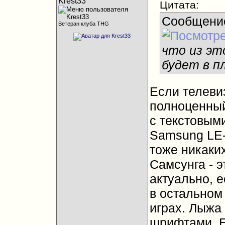
Krest33
Цитата:
Сообщени
Ветеран клуба THG
что из эт
будет в п
Если телеви
полноценный
с текстовым
Samsung LE
тоже никаких
Самсунга - э
актуально, е
в остальном 
играх. Лыжа 
шрифтами. Е