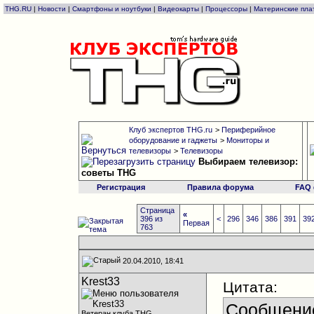
THG.RU
|
Новости
|
Смартфоны и ноутбуки
|
Видеокарты
|
Процессоры
|
Материнские пла
Клуб экспертов THG.ru
>
Периферийное
оборудование и гаджеты
>
Мониторы и
телевизоры
>
Телевизоры
Выбираем телевизор:
советы THG
Регистрация
Правила форума
FAQ
Страница
«
396 из
<
296
346
386
391
39
Первая
763
20.04.2010, 18:41
Krest33
Цитата:
Сообщени
Ветеран клуба THG