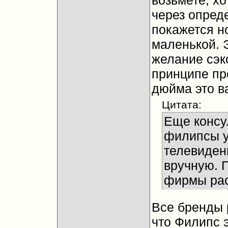
возьмете, хо
через опред
покажется н
маленькой. 
желание сэко
принципе пр
дюйма это в
Цитата:
Еще консул
филипсы у
телевидени
вручную. П
фирмы рас
Все бренды 
что Филипс 